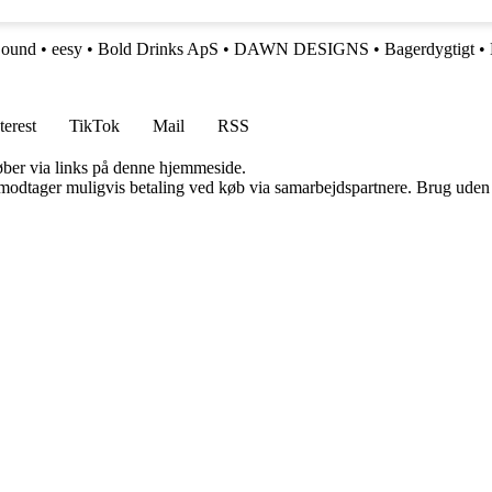
ound
•
eesy
•
Bold Drinks ApS
•
DAWN DESIGNS
•
Bagerdygtigt
•
terest
TikTok
Mail
RSS
 køber via links på denne hjemmeside.
tager muligvis betaling ved køb via samarbejdspartnere. Brug uden till