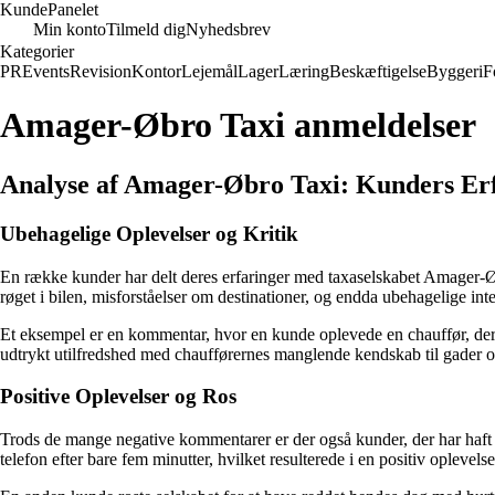
Kunde
Panelet
Min konto
Tilmeld dig
Nyhedsbrev
Kategorier
PR
Events
Revision
Kontor
Lejemål
Lager
Læring
Beskæftigelse
Byggeri
F
Amager-Øbro Taxi anmeldelser
Analyse af Amager-Øbro Taxi: Kunders Erf
Ubehagelige Oplevelser og Kritik
En række kunder har delt deres erfaringer med taxaselskabet Amager-Øbr
røget i bilen, misforståelser om destinationer, og endda ubehagelige i
Et eksempel er en kommentar, hvor en kunde oplevede en chauffør, der i
udtrykt utilfredshed med chaufførernes manglende kendskab til gader og
Positive Oplevelser og Ros
Trods de mange negative kommentarer er der også kunder, der har haft
telefon efter bare fem minutter, hvilket resulterede i en positiv oplevels