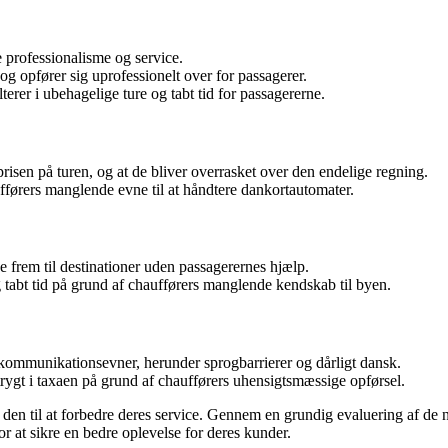
 professionalisme og service.
 og opfører sig uprofessionelt over for passagerer.
erer i ubehagelige ture og tabt tid for passagererne.
prisen på turen, og at de bliver overrasket over den endelige regning.
ørers manglende evne til at håndtere dankortautomater.
e frem til destinationer uden passagerernes hjælp.
tabt tid på grund af chaufførers manglende kendskab til byen.
 kommunikationsevner, herunder sprogbarrierer og dårligt dansk.
trygt i taxaen på grund af chaufførers uhensigtsmæssige opførsel.
uge den til at forbedre deres service. Gennem en grundig evaluering a
r at sikre en bedre oplevelse for deres kunder.