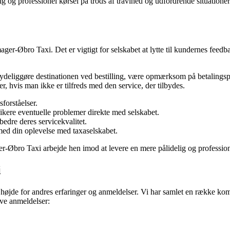
 og professionel kørsel på trods af travlhed og udfordrende situationer 
ager-Øbro Taxi. Det er vigtigt for selskabet at lytte til kundernes feed
ydeliggøre destinationen ved bestilling, være opmærksom på betalingspro
er, hvis man ikke er tilfreds med den service, der tilbydes.
forståelser.
ere eventuelle problemer direkte med selskabet.
edre deres servicekvalitet.
 med din oplevelse med taxaselskabet.
r-Øbro Taxi arbejde hen imod at levere en mere pålidelig og professione
i
age højde for andres erfaringer og anmeldelser. Vi har samlet en række k
ive anmeldelser: