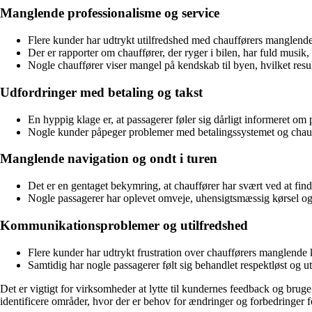
Manglende professionalisme og service
Flere kunder har udtrykt utilfredshed med chaufførers manglende
Der er rapporter om chauffører, der ryger i bilen, har fuld musik,
Nogle chauffører viser mangel på kendskab til byen, hvilket result
Udfordringer med betaling og takst
En hyppig klage er, at passagerer føler sig dårligt informeret om 
Nogle kunder påpeger problemer med betalingssystemet og chauff
Manglende navigation og ondt i turen
Det er en gentaget bekymring, at chauffører har svært ved at find
Nogle passagerer har oplevet omveje, uhensigtsmæssig kørsel og 
Kommunikationsproblemer og utilfredshed
Flere kunder har udtrykt frustration over chaufførers manglende
Samtidig har nogle passagerer følt sig behandlet respektløst og u
Det er vigtigt for virksomheder at lytte til kundernes feedback og br
identificere områder, hvor der er behov for ændringer og forbedringer fo