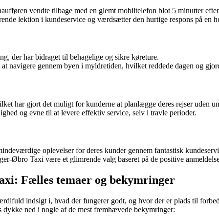
haufføren vendte tilbage med en glemt mobiltelefon blot 5 minutter efter
rende lektion i kundeservice og værdsætter den hurtige respons på en 
, der har bidraget til behagelige og sikre køreture.
 at navigere gennem byen i myldretiden, hvilket reddede dagen og gjorde
ket har gjort det muligt for kunderne at planlægge deres rejser uden u
hed og evne til at levere effektiv service, selv i travle perioder.
mindeværdige oplevelser for deres kunder gennem fantastisk kundeservice
ger-Øbro Taxi være et glimrende valg baseret på de positive anmeldelser
xi: Fælles temaer og bekymringer
ifuld indsigt i, hvad der fungerer godt, og hvor der er plads til for
 os dykke ned i nogle af de mest fremhævede bekymringer: