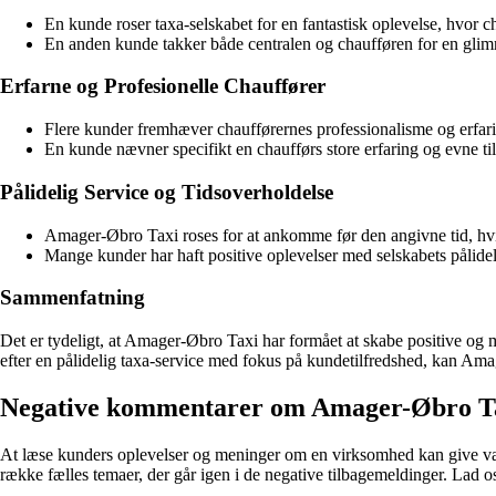
En kunde roser taxa-selskabet for en fantastisk oplevelse, hvor c
En anden kunde takker både centralen og chaufføren for en glim
Erfarne og Profesionelle Chauffører
Flere kunder fremhæver chaufførernes professionalisme og erfaring
En kunde nævner specifikt en chaufførs store erfaring og evne til
Pålidelig Service og Tidsoverholdelse
Amager-Øbro Taxi roses for at ankomme før den angivne tid, hvil
Mange kunder har haft positive oplevelser med selskabets pålidelig
Sammenfatning
Det er tydeligt, at Amager-Øbro Taxi har formået at skabe positive og 
efter en pålidelig taxa-service med fokus på kundetilfredshed, kan Ama
Negative kommentarer om Amager-Øbro Ta
At læse kunders oplevelser og meninger om en virksomhed kan give værd
række fælles temaer, der går igen i de negative tilbagemeldinger. Lad