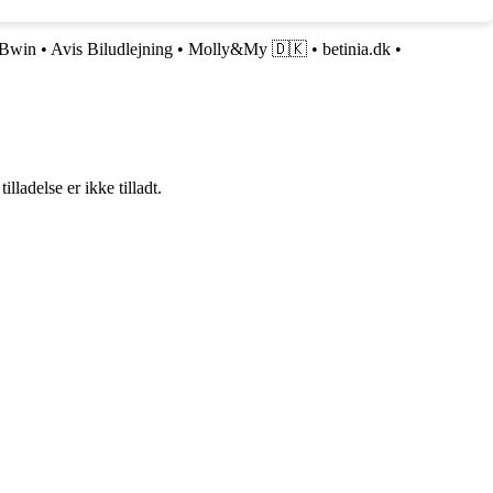
Bwin
•
Avis Biludlejning
•
Molly&My 🇩🇰
•
betinia.dk
•
adelse er ikke tilladt.