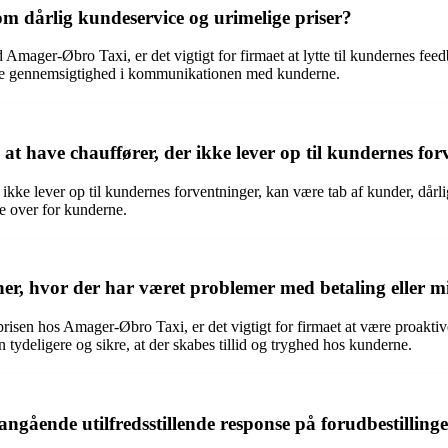
 dårlig kundeservice og urimelige priser?
 Amager-Øbro Taxi, er det vigtigt for firmaet at lytte til kundernes fe
 mere gennemsigtighed i kommunikationen med kunderne.
 have chauffører, der ikke lever op til kundernes for
e lever op til kundernes forventninger, kan være tab af kunder, dårlig o
e over for kunderne.
r, hvor der har været problemer med betaling eller mi
 prisen hos Amager-Øbro Taxi, er det vigtigt for firmaet at være proa
en tydeligere og sikre, at der skabes tillid og tryghed hos kunderne.
gående utilfredsstillende response på forudbestilling