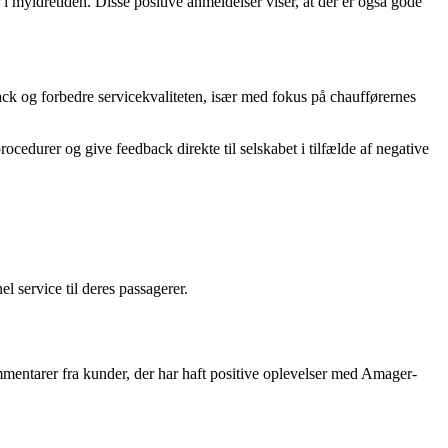
i myldretiden. Disse positive anmeldelser viser, at der er også gode
back og forbedre servicekvaliteten, især med fokus på chaufførernes
cedurer og give feedback direkte til selskabet i tilfælde af negative
l service til deres passagerer.
ommentarer fra kunder, der har haft positive oplevelser med Amager-