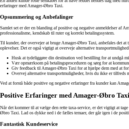
En anden kunde roste selskabet for at have reddet hendes dag med hurtig
erfaringer med Amager-Øbro Taxi.
Opsummering og Anbefalinger
Samlet set er der en blanding af positive og negative anmeldelser af Am
professionalisme, kendskab til ruter og korrekt betalingssystem.
Til kunder, der overvejer at bruge Amager-Øbro Taxi, anbefales det at t
oplevelser. Det er også vigtigt at overveje alternative transportmulighed
Husk at tydeliggøre din destination ved bestilling for at undgå mis
Vær opmærksom på betalingsproceduren og sørg for at kommunik
Giv feedback til Amager-Øbro Taxi for at hjælpe dem med at forb
Overvej alternative transportmuligheder, hvis du ikke er tilfreds
Ved at forstå både positive og negative erfaringer fra kunder kan Amage
Positive Erfaringer med Amager-Øbro Tax
Når det kommer til at vælge den rette taxa-service, er det vigtigt at t
Øbro Taxi. Lad os dykke ned i de fælles temaer, der går igen i de posit
Fantastisk Kundeservice