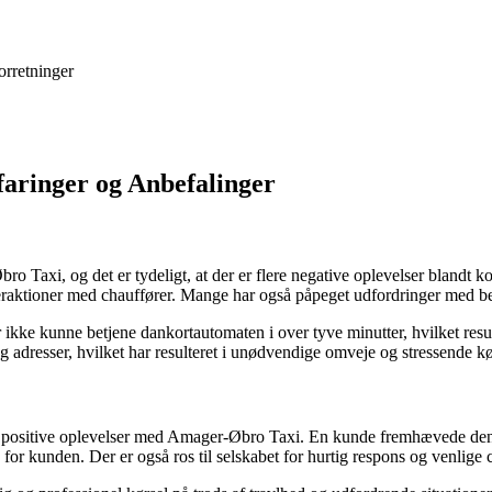
orretninger
aringer og Anbefalinger
o Taxi, og det er tydeligt, at der er flere negative oplevelser blandt
nteraktioner med chauffører. Mange har også påpeget udfordringer med b
kke kunne betjene dankortautomaten i over tyve minutter, hvilket resul
 adresser, hvilket har resulteret i unødvendige omveje og stressende kø
 positive oplevelser med Amager-Øbro Taxi. En kunde fremhævede den f
e for kunden. Der er også ros til selskabet for hurtig respons og venlige 