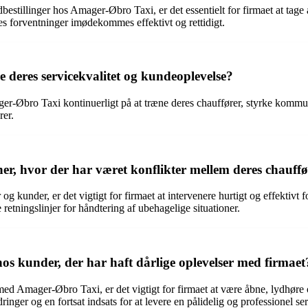
dbestillinger hos Amager-Øbro Taxi, er det essentielt for firmaet at tag
s forventninger imødekommes effektivt og rettidigt.
deres servicekvalitet og kundeoplevelse?
ager-Øbro Taxi kontinuerligt på at træne deres chauffører, styrke kom
rer.
r, hvor der har været konflikter mellem deres chauff
kunder, er det vigtigt for firmaet at intervenere hurtigt og effektivt fo
 retningslinjer for håndtering af ubehagelige situationer.
s kunder, der har haft dårlige oplevelser med firmaet
med Amager-Øbro Taxi, er det vigtigt for firmaet at være åbne, lydhøre og
ger og en fortsat indsats for at levere en pålidelig og professionel ser