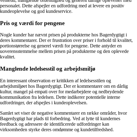
ventetid, manglende ordentlighed og generelt dårlige oplevelser med
personalet. Dette afspejler en udfordring med at levere en positiv
kundeoplevelse og god kundeservice.
Pris og værdi for pengene
Nogle kunder har nævnt prisen på produkterne hos Bagerdygtigt i
deres kommentarer. Der er frustration over priser i forhold til kvalitet,
portionstørrelse og generel værdi for pengene. Dette antyder en
uoverensstemmelse mellem prisen på produkterne og den oplevede
kvalitet.
Manglende ledelsesstil og arbejdsmiljø
En interessant observation er kritikken af ledelsesstilen og
arbejdsmiljøet hos Bagerdygtigt. Der er kommentarer om en dårlig
kultur, mangel på empati over for medarbejdere og nedbrydende
kommunikation fra ledelsen. Dette indikerer potentielle interne
udfordringer, der afspejles i kundeoplevelsen.
Samlet set viser de negative kommentarer en række områder, hvor
Bagerdygtigt har plads til forbedring. Ved at lytte til kundernes
feedback og adressere de identificerede udfordringer kan
virksomheden styrke deres omdømme og kundetilfredshed.