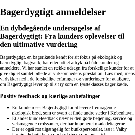
Bagerdygtigt anmeldelser
En dybdegående undersøgelse af
Bagerdygtigt: Fra kunders oplevelser til
den ultimative vurdering
Bagerdygtigt, en bagerikæde kendt for sit fokus på økologisk og
bæredygtigt bagværk, har efterladt et aftryk på både kunder og
anmeldere. Vi har samlet en række udsagn fra forskellige kunder for at
give dig et samlet billede af virksomhedens præstation. Læs med, mens
vi dykker ned i de forskellige erfaringer og vurderinger for at afgøre,
om Bagerdygtigt lever op til sit ry som en førsteklasses bagerikæde.
Positiv feedback og kærlige anbefalinger
En kunde roser Bagerdygtigt for at levere fremragende
økologisk brød, som er svært at finde andre steder i København.
Et andet kundefeedback nævner den gode betjening, service og
velsmagende croissanter, der har imponeret mødedeltagerne.
Der er også ros tilgængelig for butikspersonalet, især i Valby
Langgade butikken, som beskrives som fantastisk.