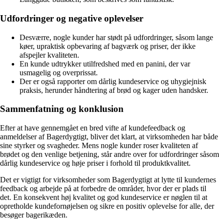
Udfordringer og negative oplevelser
Desværre, nogle kunder har stødt på udfordringer, såsom lange
køer, upraktisk opbevaring af bagværk og priser, der ikke
afspejler kvaliteten.
En kunde udtrykker utilfredshed med en panini, der var
usmagelig og overprissat.
Der er også rapporter om dårlig kundeservice og uhygiejnisk
praksis, herunder håndtering af brød og kager uden handsker.
Sammenfatning og konklusion
Efter at have gennemgået en bred vifte af kundefeedback og
anmeldelser af Bagerdygtigt, bliver det klart, at virksomheden har både
sine styrker og svagheder. Mens nogle kunder roser kvaliteten af
brødet og den venlige betjening, står andre over for udfordringer såsom
dårlig kundeservice og høje priser i forhold til produktkvalitet.
Det er vigtigt for virksomheder som Bagerdygtigt at lytte til kundernes
feedback og arbejde på at forbedre de områder, hvor der er plads til
det. En konsekvent høj kvalitet og god kundeservice er nøglen til at
opretholde kundefornøjelsen og sikre en positiv oplevelse for alle, der
besøger bagerikæden.