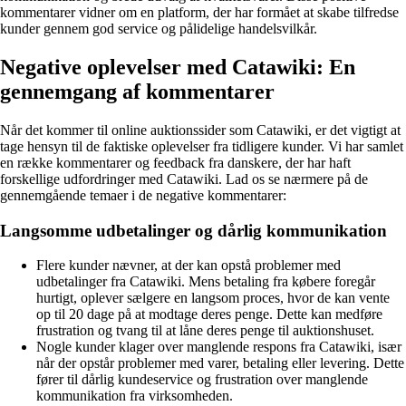
kommentarer vidner om en platform, der har formået at skabe tilfredse
kunder gennem god service og pålidelige handelsvilkår.
Negative oplevelser med Catawiki: En
gennemgang af kommentarer
Når det kommer til online auktionssider som Catawiki, er det vigtigt at
tage hensyn til de faktiske oplevelser fra tidligere kunder. Vi har samlet
en række kommentarer og feedback fra danskere, der har haft
forskellige udfordringer med Catawiki. Lad os se nærmere på de
gennemgående temaer i de negative kommentarer:
Langsomme udbetalinger og dårlig kommunikation
Flere kunder nævner, at der kan opstå problemer med
udbetalinger fra Catawiki. Mens betaling fra købere foregår
hurtigt, oplever sælgere en langsom proces, hvor de kan vente
op til 20 dage på at modtage deres penge. Dette kan medføre
frustration og tvang til at låne deres penge til auktionshuset.
Nogle kunder klager over manglende respons fra Catawiki, især
når der opstår problemer med varer, betaling eller levering. Dette
fører til dårlig kundeservice og frustration over manglende
kommunikation fra virksomheden.