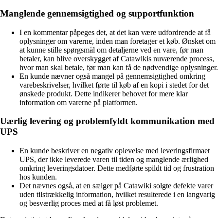
Manglende gennemsigtighed og supportfunktion
I en kommentar påpeges det, at det kan være udfordrende at få
oplysninger om varerne, inden man foretager et køb. Ønsket om
at kunne stille spørgsmål om detaljerne ved en vare, før man
betaler, kan blive overskygget af Catawikis nuværende process,
hvor man skal betale, før man kan få de nødvendige oplysninger.
En kunde nævner også mangel på gennemsigtighed omkring
varebeskrivelser, hvilket førte til køb af en kopi i stedet for det
ønskede produkt. Dette indikerer behovet for mere klar
information om varerne på platformen.
Uærlig levering og problemfyldt kommunikation med
UPS
En kunde beskriver en negativ oplevelse med leveringsfirmaet
UPS, der ikke leverede varen til tiden og manglende ærlighed
omkring leveringsdatoer. Dette medførte spildt tid og frustration
hos kunden.
Det nævnes også, at en sælger på Catawiki solgte defekte varer
uden tilstrækkelig information, hvilket resulterede i en langvarig
og besværlig proces med at få løst problemet.