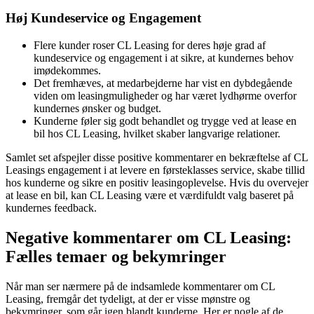
Høj Kundeservice og Engagement
Flere kunder roser CL Leasing for deres høje grad af
kundeservice og engagement i at sikre, at kundernes behov
imødekommes.
Det fremhæves, at medarbejderne har vist en dybdegående
viden om leasingmuligheder og har været lydhørme overfor
kundernes ønsker og budget.
Kunderne føler sig godt behandlet og trygge ved at lease en
bil hos CL Leasing, hvilket skaber langvarige relationer.
Samlet set afspejler disse positive kommentarer en bekræftelse af CL
Leasings engagement i at levere en førsteklasses service, skabe tillid
hos kunderne og sikre en positiv leasingoplevelse. Hvis du overvejer
at lease en bil, kan CL Leasing være et værdifuldt valg baseret på
kundernes feedback.
Negative kommentarer om CL Leasing:
Fælles temaer og bekymringer
Når man ser nærmere på de indsamlede kommentarer om CL
Leasing, fremgår det tydeligt, at der er visse mønstre og
bekymringer, som går igen blandt kunderne. Her er nogle af de