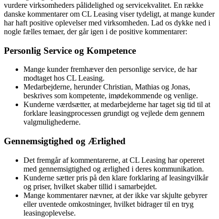
vurdere virksomheders pålidelighed og servicekvalitet. En række
danske kommentarer om CL Leasing viser tydeligt, at mange kunder
har haft positive oplevelser med virksomheden. Lad os dykke ned i
nogle fælles temaer, der går igen i de positive kommentarer:
Personlig Service og Kompetence
Mange kunder fremhæver den personlige service, de har
modtaget hos CL Leasing.
Medarbejderne, herunder Christian, Mathias og Jonas,
beskrives som kompetente, imødekommende og venlige.
Kunderne værdsætter, at medarbejderne har taget sig tid til at
forklare leasingprocessen grundigt og vejlede dem gennem
valgmulighederne.
Gennemsigtighed og Ærlighed
Det fremgår af kommentarerne, at CL Leasing har opereret
med gennemsigtighed og ærlighed i deres kommunikation.
Kunderne sætter pris på den klare forklaring af leasingvilkår
og priser, hvilket skaber tillid i samarbejdet.
Mange kommentarer nævner, at der ikke var skjulte gebyrer
eller uventede omkostninger, hvilket bidrager til en tryg
leasingoplevelse.