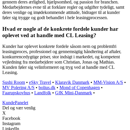
gennem deres ærlighed, hjælpsomhed, og passion for branchen.
Medarbejdernes evne til at forklare regler og udgifter tydeligt, samt
deres venlige og imødekommende attitude, bidrager til at kunder
føler sig trygge og godt behandlet i hele leasingprocessen.
Hvad er nogle af de konkrete fordele kunder har
oplevet ved at handle med CL Leasing?
Kunder har oplevet konkrete fordele såsom nem og problemfri
leasingproces, professionel og gennemsigtig håndtering af aftaler,
konkurrencedygtige priser, stor indsigt i markedet, og kompetent
vejledning fra medarbejdere som Christian, Jonas og Mathias.
Kunden føler sig velinformeret og tryg ved at handle med CL
Leasing.
Sushi Room
•
eSky Travel
•
Klaravik Danmark
•
MM-Vision A/S
•
MV Polering A/S
•
bolius.dk
•
Mond of Copenhagen
•
Faarupskovhus
•
Landfolk
•
GfK Mini-Danmark
•
Kunde
Panelet
Del og vær venlig
X
Facebook
Instagram
LinkedIn