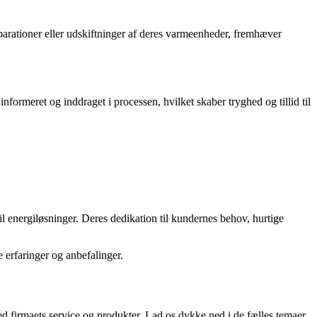
parationer eller udskiftninger af deres varmeenheder, fremhæver
meret og inddraget i processen, hvilket skaber tryghed og tillid til
 energiløsninger. Deres dedikation til kundernes behov, hurtige
 erfaringer og anbefalinger.
ed firmaets service og produkter. Lad os dykke ned i de fælles temaer,