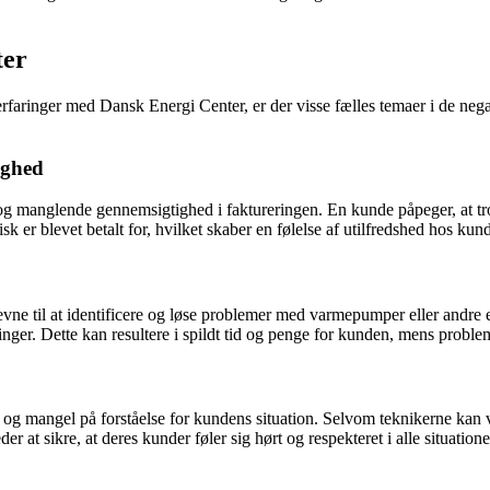
ter
ringer med Dansk Energi Center, er der visse fælles temaer i de negati
ighed
og manglende gennemsigtighed i faktureringen. En kunde påpeger, at trod
sk er blevet betalt for, hvilket skaber en følelse af utilfredshed hos kun
e til at identificere og løse problemer med varmepumper eller andre en
ringer. Dette kan resultere i spildt tid og penge for kunden, mens problem
ce og mangel på forståelse for kundens situation. Selvom teknikerne 
r at sikre, at deres kunder føler sig hørt og respekteret i alle situatione