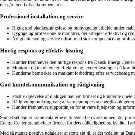
der går igen i disse kommentarer.
Professionel installation og service
Rigtig god planlægningsfase og omhyggeligt arbejde under etabl
Dygtige og professionelle montører, der arbejder effektivt og rydde
Årligt eftersyn og service udført med stor kompetence og profes
Hurtig respons og effektiv løsning
Kunder fremhæver den hurtige respons fra Dansk Energi Center v
Montører og teknikere er effektive og leverer løsninger på kort ti
Kunderne bemærker en markant forbedring efter servicebesøg m
God kundekommunikation og rådgivning
Positiv oplevelse af dialogen mellem firmaet og kunderne i hele 
Rådgivning omkring valg af varmepumper og energiløsninger o
Kunder fremhæver supportlinjen for at være hjælpsom og inform
Samlet set tegner kommentarerne et billede af en virksomhed, der prio
Energi Center og anbefaler firmaet for dets pålidelighed og kvalitet i ar
Med så mange positive udtalelser at støtte sig til, er det tydeligt, at