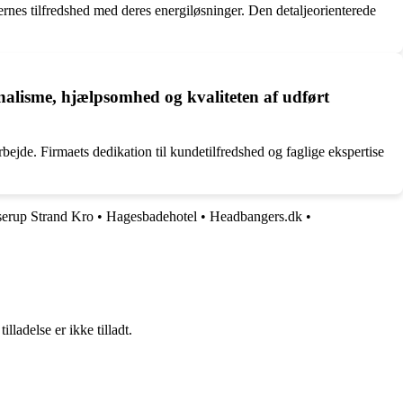
es tilfredshed med deres energiløsninger. Den detaljeorienterede
alisme, hjælpsomhed og kvaliteten af udført
ejde. Firmaets dedikation til kundetilfredshed og faglige ekspertise
serup Strand Kro
•
Hagesbadehotel
•
Headbangers.dk
•
adelse er ikke tilladt.