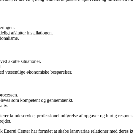
eringen.
ligt afslutter installationen.
sionalisme.
ed akutte situationer.
d.
ed væsentlige økonomiske besparelser.
processen.
pleves som kompetent og gennemtænkt.
ativ.
riterer kundeservice, professionel udførelse af opgaver og hurtig resp
bejdet.
 Dansk Energi Center har formået at skabe langvarige relationer med dere