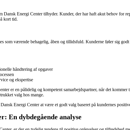
m Dansk Energi Center tilbyder. Kunder, der har haft akut behov for re
 kort tid.
værende behagelig, åben og tillidsfuld. Kunderne føler sig godt infor
ionelle håndtering af opgaver
rocessen
vice og ekspertise
ter er en pålidelig og kompetent samarbejdspartner, når det kommer til
retrukket valg hos mange.
s Dansk Energi Center at være et godt valg baseret på kundernes positive
er: En dybdegående analyse
nter, er der en tydelig tendens til positive oplevelser og tilfredshed m