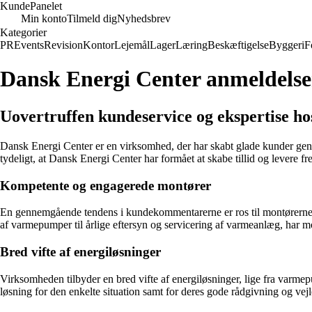
Kunde
Panelet
Min konto
Tilmeld dig
Nyhedsbrev
Kategorier
PR
Events
Revision
Kontor
Lejemål
Lager
Læring
Beskæftigelse
Byggeri
F
Dansk Energi Center anmeldelse
Uovertruffen kundeservice og ekspertise h
Dansk Energi Center er en virksomhed, der har skabt glade kunder genne
tydeligt, at Dansk Energi Center har formået at skabe tillid og levere f
Kompetente og engagerede montører
En gennemgående tendens i kundekommentarerne er ros til montørerne fr
af varmepumper til årlige eftersyn og servicering af varmeanlæg, har m
Bred vifte af energiløsninger
Virksomheden tilbyder en bred vifte af energiløsninger, lige fra varme
løsning for den enkelte situation samt for deres gode rådgivning og vej