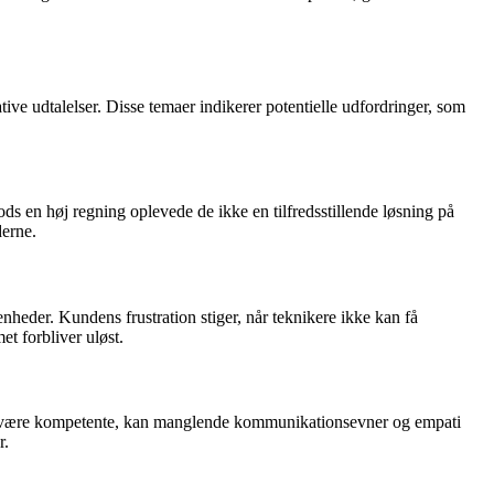
ve udtalelser. Disse temaer indikerer potentielle udfordringer, som
s en høj regning oplevede de ikke en tilfredsstillende løsning på
derne.
heder. Kundens frustration stiger, når teknikere ikke kan få
et forbliver uløst.
kan være kompetente, kan manglende kommunikationsevner og empati
r.