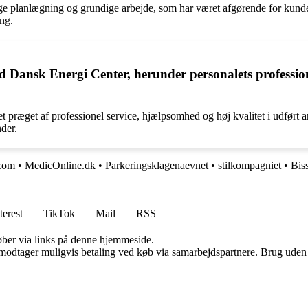
 planlægning og grundige arbejde, som har været afgørende for kundern
ing.
 Dansk Energi Center, herunder personalets profession
ræget af professionel service, hjælpsomhed og høj kvalitet i udført arb
nder.
com
•
MedicOnline.dk
•
Parkeringsklagenaevnet
•
stilkompagniet
•
Bis
terest
TikTok
Mail
RSS
 køber via links på denne hjemmeside.
tager muligvis betaling ved køb via samarbejdspartnere. Brug uden till