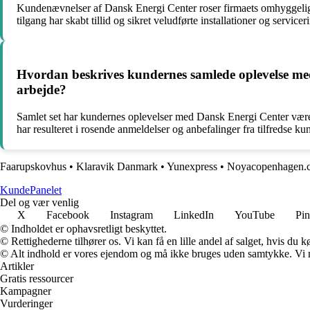
Kundenævnelser af Dansk Energi Center roser firmaets omhyggelige
tilgang har skabt tillid og sikret veludførte installationer og servicer
Hvordan beskrives kundernes samlede oplevelse med
arbejde?
Samlet set har kundernes oplevelser med Dansk Energi Center været p
har resulteret i rosende anmeldelser og anbefalinger fra tilfredse ku
Faarupskovhus
•
Klaravik Danmark
•
Yunexpress
•
Noyacopenhagen.
Kunde
Panelet
Del og vær venlig
X
Facebook
Instagram
LinkedIn
YouTube
Pin
© Indholdet er ophavsretligt beskyttet.
© Rettighederne tilhører os. Vi kan få en lille andel af salget, hvis du
© Alt indhold er vores ejendom og må ikke bruges uden samtykke. Vi mod
Artikler
Gratis ressourcer
Kampagner
Vurderinger