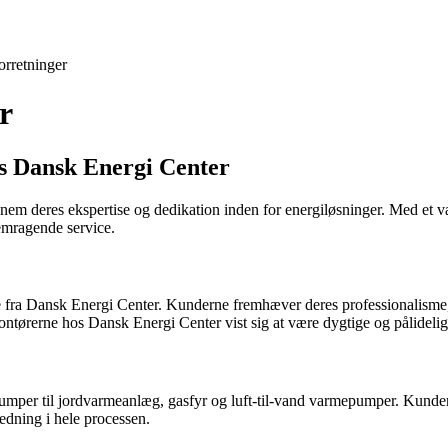
orretninger
r
os Dansk Energi Center
m deres ekspertise og dedikation inden for energiløsninger. Med et væld
remragende service.
a Dansk Energi Center. Kunderne fremhæver deres professionalisme, hurt
ontørerne hos Dansk Energi Center vist sig at være dygtige og pålidelig
pumper til jordvarmeanlæg, gasfyr og luft-til-vand varmepumper. Kunder 
ledning i hele processen.