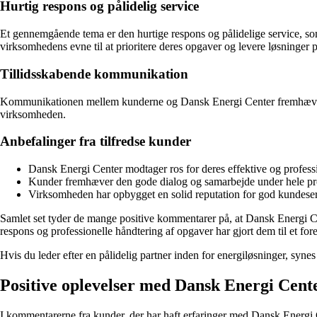
Hurtig respons og pålidelig service
Et gennemgående tema er den hurtige respons og pålidelige service, so
virksomhedens evne til at prioritere deres opgaver og levere løsninger på
Tillidsskabende kommunikation
Kommunikationen mellem kunderne og Dansk Energi Center fremhæves som 
virksomheden.
Anbefalinger fra tilfredse kunder
Dansk Energi Center modtager ros for deres effektive og profess
Kunder fremhæver den gode dialog og samarbejde under hele p
Virksomheden har opbygget en solid reputation for god kundeser
Samlet set tyder de mange positive kommentarer på, at Dansk Energi Cen
respons og professionelle håndtering af opgaver har gjort dem til et fo
Hvis du leder efter en pålidelig partner inden for energiløsninger, syne
Positive oplevelser med Dansk Energi Cent
I kommentarerne fra kunder, der har haft erfaringer med Dansk Energi Ce