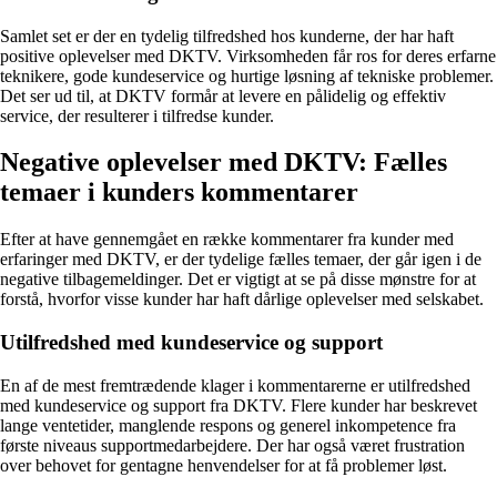
Samlet set er der en tydelig tilfredshed hos kunderne, der har haft
positive oplevelser med DKTV. Virksomheden får ros for deres erfarne
teknikere, gode kundeservice og hurtige løsning af tekniske problemer.
Det ser ud til, at DKTV formår at levere en pålidelig og effektiv
service, der resulterer i tilfredse kunder.
Negative oplevelser med DKTV: Fælles
temaer i kunders kommentarer
Efter at have gennemgået en række kommentarer fra kunder med
erfaringer med DKTV, er der tydelige fælles temaer, der går igen i de
negative tilbagemeldinger. Det er vigtigt at se på disse mønstre for at
forstå, hvorfor visse kunder har haft dårlige oplevelser med selskabet.
Utilfredshed med kundeservice og support
En af de mest fremtrædende klager i kommentarerne er utilfredshed
med kundeservice og support fra DKTV. Flere kunder har beskrevet
lange ventetider, manglende respons og generel inkompetence fra
første niveaus supportmedarbejdere. Der har også været frustration
over behovet for gentagne henvendelser for at få problemer løst.