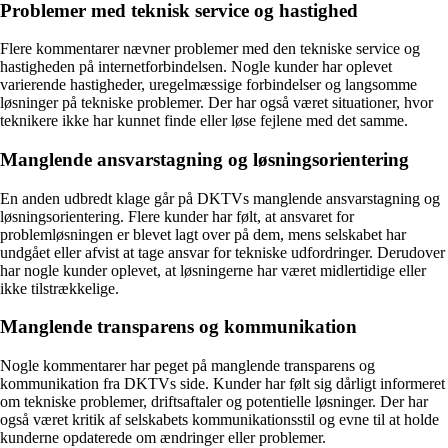
Problemer med teknisk service og hastighed
Flere kommentarer nævner problemer med den tekniske service og
hastigheden på internetforbindelsen. Nogle kunder har oplevet
varierende hastigheder, uregelmæssige forbindelser og langsomme
løsninger på tekniske problemer. Der har også været situationer, hvor
teknikere ikke har kunnet finde eller løse fejlene med det samme.
Manglende ansvarstagning og løsningsorientering
En anden udbredt klage går på DKTVs manglende ansvarstagning og
løsningsorientering. Flere kunder har følt, at ansvaret for
problemløsningen er blevet lagt over på dem, mens selskabet har
undgået eller afvist at tage ansvar for tekniske udfordringer. Derudover
har nogle kunder oplevet, at løsningerne har været midlertidige eller
ikke tilstrækkelige.
Manglende transparens og kommunikation
Nogle kommentarer har peget på manglende transparens og
kommunikation fra DKTVs side. Kunder har følt sig dårligt informeret
om tekniske problemer, driftsaftaler og potentielle løsninger. Der har
også været kritik af selskabets kommunikationsstil og evne til at holde
kunderne opdaterede om ændringer eller problemer.