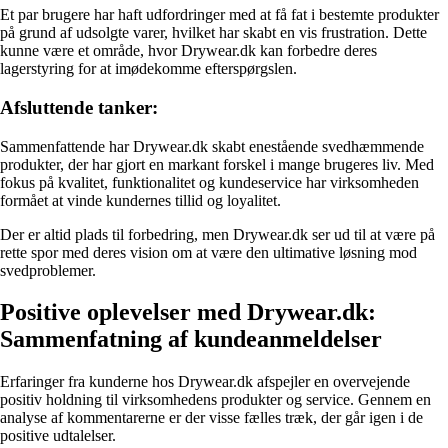
Et par brugere har haft udfordringer med at få fat i bestemte produkter
på grund af udsolgte varer, hvilket har skabt en vis frustration. Dette
kunne være et område, hvor Drywear.dk kan forbedre deres
lagerstyring for at imødekomme efterspørgslen.
Afsluttende tanker:
Sammenfattende har Drywear.dk skabt enestående svedhæmmende
produkter, der har gjort en markant forskel i mange brugeres liv. Med
fokus på kvalitet, funktionalitet og kundeservice har virksomheden
formået at vinde kundernes tillid og loyalitet.
Der er altid plads til forbedring, men Drywear.dk ser ud til at være på
rette spor med deres vision om at være den ultimative løsning mod
svedproblemer.
Positive oplevelser med Drywear.dk:
Sammenfatning af kundeanmeldelser
Erfaringer fra kunderne hos Drywear.dk afspejler en overvejende
positiv holdning til virksomhedens produkter og service. Gennem en
analyse af kommentarerne er der visse fælles træk, der går igen i de
positive udtalelser.