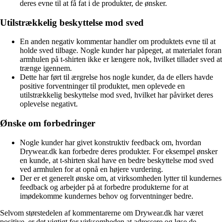
deres evne til at få fat i de produkter, de ønsker.
Utilstrækkelig beskyttelse mod sved
En anden negativ kommentar handler om produktets evne til at
holde sved tilbage. Nogle kunder har påpeget, at materialet foran
armhulen på t-shirten ikke er længere nok, hvilket tillader sved at
trænge igennem.
Dette har ført til ærgrelse hos nogle kunder, da de ellers havde
positive forventninger til produktet, men oplevede en
utilstrækkelig beskyttelse mod sved, hvilket har påvirket deres
oplevelse negativt.
Ønske om forbedringer
Nogle kunder har givet konstruktiv feedback om, hvordan
Drywear.dk kan forbedre deres produkter. For eksempel ønsker
en kunde, at t-shirten skal have en bedre beskyttelse mod sved
ved armhulen for at opnå en højere vurdering.
Der er et generelt ønske om, at virksomheden lytter til kundernes
feedback og arbejder på at forbedre produkterne for at
imødekomme kundernes behov og forventninger bedre.
Selvom størstedelen af kommentarerne om Drywear.dk har været
positive, er det vigtigt for virksomheden at adressere og løse de