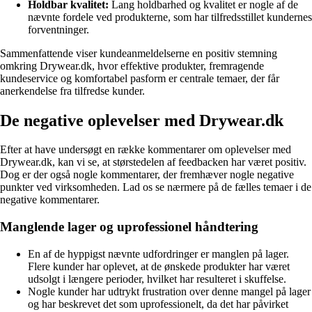
Holdbar kvalitet:
Lang holdbarhed og kvalitet er nogle af de
nævnte fordele ved produkterne, som har tilfredsstillet kundernes
forventninger.
Sammenfattende viser kundeanmeldelserne en positiv stemning
omkring Drywear.dk, hvor effektive produkter, fremragende
kundeservice og komfortabel pasform er centrale temaer, der får
anerkendelse fra tilfredse kunder.
De negative oplevelser med Drywear.dk
Efter at have undersøgt en række kommentarer om oplevelser med
Drywear.dk, kan vi se, at størstedelen af feedbacken har været positiv.
Dog er der også nogle kommentarer, der fremhæver nogle negative
punkter ved virksomheden. Lad os se nærmere på de fælles temaer i de
negative kommentarer.
Manglende lager og uprofessionel håndtering
En af de hyppigst nævnte udfordringer er manglen på lager.
Flere kunder har oplevet, at de ønskede produkter har været
udsolgt i længere perioder, hvilket har resulteret i skuffelse.
Nogle kunder har udtrykt frustration over denne mangel på lager
og har beskrevet det som uprofessionelt, da det har påvirket