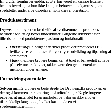
En bruger fremhæver endda, at tøjet har været en kæmpe lettelse i
hendes hverdag, da hun ikke længere behøver at bekymre sig om
svedpletter under arbejdsopgaver, som kræver præstation.
Produktsortiment:
Drywear.dk tilbyder en bred vifte af svedhæmmende produkter,
herunder t-shirts og boxer underbukser. Brugerne udtrykker stor
tilfredshed med produkternes pasform og funktionalitet.
Opdatering:
En bruger efterlyser produkter produceret i EU,
hvilket viser en interesse for yderligere udvikling og tilpasning af
sortimentet.
Materiale:
Flere brugere bemærker, at tøjet er behageligt at have
på, selv under aktivitet, takket være den gennemtænkte
membran under armene.
Forbedringspotentiale:
Selvom mange brugere er begejstrede for Drywear.dks produkter, er
der også kommentarer omkring små udfordringer. Nogle brugere
påpeger, at materialet foran armhulen på t-shirten ikke altid er
tilstrækkeligt langt oppe, hvilket kan tillade en vis
svedgennemtrængning.