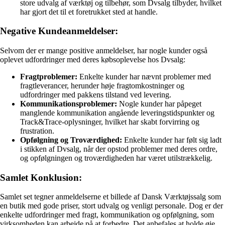
store udvalg af værktøj og tilbehør, som Dvsalg tilbyder, hvilket
har gjort det til et foretrukket sted at handle.
Negative Kundeanmeldelser:
Selvom der er mange positive anmeldelser, har nogle kunder også
oplevet udfordringer med deres købsoplevelse hos Dvsalg:
Fragtproblemer:
Enkelte kunder har nævnt problemer med
fragtleverancer, herunder høje fragtomkostninger og
udfordringer med pakkens tilstand ved levering.
Kommunikationsproblemer:
Nogle kunder har påpeget
manglende kommunikation angående leveringstidspunkter og
Track&Trace-oplysninger, hvilket har skabt forvirring og
frustration.
Opfølgning og Troværdighed:
Enkelte kunder har følt sig ladt
i stikken af Dvsalg, når der opstod problemer med deres ordre,
og opfølgningen og troværdigheden har været utilstrækkelig.
Samlet Konklusion:
Samlet set tegner anmeldelserne et billede af Dansk Værktøjssalg som
en butik med gode priser, stort udvalg og venligt personale. Dog er der
enkelte udfordringer med fragt, kommunikation og opfølgning, som
virksomheden kan arbejde på at forbedre. Det anbefales at holde øje