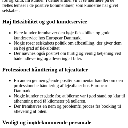
ros og kritik fra kunder. I denne artikel vil vi se nærmere på de
fælles temaer i de positive kommentarer, som kunderne har givet
selskabet.
Høj fleksibilitet og god kundeservice
Flere kunder fremhæver den høje fleksibilitet og gode
kundeservice hos Europcar Danmark.
Nogle roser selskabets politik om afbestilling, der giver dem
en høj grad af fleksibilitet.
Der nævnes også positivt om hurtig og venlig betjening ved
både udlevering og aflevering af biler.
Professionel håndtering af lejeaftaler
En anden gennemgående positiv kommentar handler om den
professionelle håndtering af lejeaftaler hos Europcar
Danmark.
Nogle kunder er glade for, at bilerne var i god stand og klar til
afhentning med få kilometer på tælleren.
Der fremhæves en nem og problemfri proces fra booking til
aflevering af bilen.
Venligt og imødekommende personale