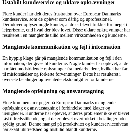
Ustabilt kundeservice og uklare opkrævninger
Flere kunder har delt deres frustration over Europcar Danmarks
kundeservice, som de oplever som dårlig og uprofessionel.
Derudover oplyser nogle kunder, at de er blevet trukket for meget i
lejepriserne, end hvad der blev lovet. Disse uklare opkrævninger har
resulteret i en manglende tillid mellem virksomheden og kunderne.
Manglende kommunikation og fejl i information
En hyppig klage går på manglende kommunikation og fejl i den
information, der gives til kunderne. Nogle kunder har oplevet, at de
har fået modstridende oplysninger fra medarbejdere, hvilket har ført
til misforståelser og forkerte forventninger. Dette har resulteret i
oversete betalinger og uventede ekstraudgifter for kunderne.
Manglende opfølgning og ansvarstagning
Flere kommentarer peger på Europcar Danmarks manglende
opfølgning og ansvarstagning i forbindelse med klager og
uenigheder. Kunderne har oplevet, at deres problemer ikke er blevet
løst tilfredsstillende, og at de er blevet overtrukket i betalinger uden
gyldig grund. Denne mangel på proaktivitet og kundeserviceniveau
har skabt utilfredshed og mistillid blandt kunderne.