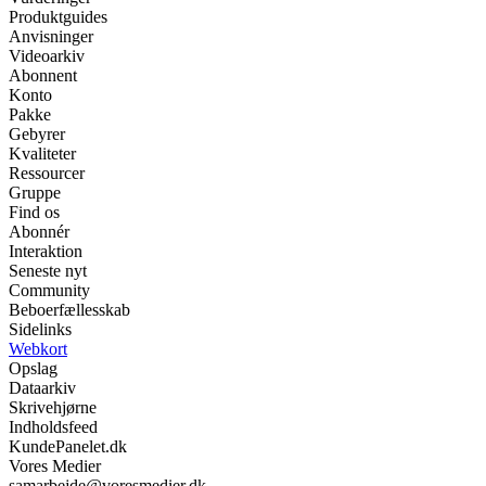
Produktguides
Anvisninger
Videoarkiv
Abonnent
Konto
Pakke
Gebyrer
Kvaliteter
Ressourcer
Gruppe
Find os
Abonnér
Interaktion
Seneste nyt
Community
Beboerfællesskab
Sidelinks
Webkort
Opslag
Dataarkiv
Skrivehjørne
Indholdsfeed
KundePanelet.dk
Vores Medier
samarbejde@voresmedier.dk