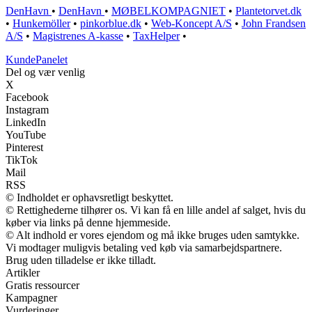
DenHavn
•
DenHavn
•
MØBELKOMPAGNIET
•
Plantetorvet.dk
•
Hunkemöller
•
pinkorblue.dk
•
Web-Koncept A/S
•
John Frandsen
A/S
•
Magistrenes A-kasse
•
TaxHelper
•
Kunde
Panelet
Del og vær venlig
X
Facebook
Instagram
LinkedIn
YouTube
Pinterest
TikTok
Mail
RSS
© Indholdet er ophavsretligt beskyttet.
© Rettighederne tilhører os. Vi kan få en lille andel af salget, hvis du
køber via links på denne hjemmeside.
© Alt indhold er vores ejendom og må ikke bruges uden samtykke.
Vi modtager muligvis betaling ved køb via samarbejdspartnere.
Brug uden tilladelse er ikke tilladt.
Artikler
Gratis ressourcer
Kampagner
Vurderinger