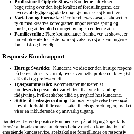
Professionelt Opførte Shows:
Kunderne udtrykker
begejstring over den høje kvalitet af forestillingerne, der
leveres af dygtige og glade unge gymnaster og kunstnere.
Variation og Fornyelse:
Der fremhæves også, at showet er
fyldt med kreative koreografier, imponerende spring og
musik, og at der altid er noget nyt og spændende at se.
Familievenligt:
Flere kommentarer fremhæver, at showet er
underholdende for både børn og voksne, og at stemningen er
fantastisk og hjertelig.
Responsiv Kundesupport
Hurtige Svartider:
Kunderne værdsætter den hurtige respons
på henvendelser via mail, hvor eventuelle problemer blev løst
effektivt og professionelt.
Hjælpsomme Råd:
Kommentarer indikerer, at
kundeservicepersonalet var villige til at yde bistand og
rådgivning, hvilket skabte tillid og tryghed hos kunderne.
Støtte til Ledsagerordning:
En positiv oplevelse blev også
nævnt i forhold til firmaets støtte til ledsagerordningen, hvilket
viser en inkluderende og ansvarlig tilgang.
Samlet set tyder de positive kommentarer på, at Flying Superkids
formår at imødekomme kundernes behov med en kombination af
enestående kundeservice, spektakulære forestillinger og responsiv