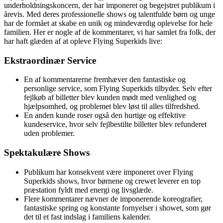
underholdningskoncern, der har imponeret og begejstret publikum i
årevis. Med deres professionelle shows og talentfulde børn og unge
har de formået at skabe en unik og mindeværdig oplevelse for hele
familien. Her er nogle af de kommentarer, vi har samlet fra folk, der
har haft glæden af at opleve Flying Superkids live:
Ekstraordinær Service
En af kommentarerne fremhæver den fantastiske og
personlige service, som Flying Superkids tilbyder. Selv efter
fejlkøb af billetter blev kunden mødt med venlighed og
hjælpsomhed, og problemet blev løst til alles tilfredshed.
En anden kunde roser også den hurtige og effektive
kundeservice, hvor selv fejlbestilte billetter blev refunderet
uden problemer.
Spektakulære Shows
Publikum har konsekvent være imponeret over Flying
Superkids shows, hvor børnene og crewet leverer en top
præstation fyldt med energi og livsglæde.
Flere kommentarer nævner de imponerende koreografier,
fantastiske spring og konstante fornyelser i showet, som gør
det til et fast indslag i familiens kalender.