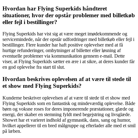
Hvordan har Flying Superkids håndteret
situationer, hvor der opstår problemer med billetkøb
eller fejl i bestillinger?
Flying Superkids har vist sig at være meget imødekommende og
servicemindede, når der opstår udfordringer med billetkøb eller fejl i
bestillinger. Flere kunder har haft positive oplevelser med at få
hurtige refunderinger, ombytninger af billetter eller løsning af
eventuelle problemer via kommunikation gennem e-mail. Dette
viser, at Flying Superkids sætter en ære i at sikre, at deres kunder får
en god oplevelse fra start til slut.
Hvordan beskrives oplevelsen af at være til stede til
et show med Flying Superkids?
Kunderne beskriver oplevelsen af at være til stede til et show med
Flying Superkids som en fantastisk og mindeværdig oplevelse. Både
børn og voksne roses for deres imponerende præstationer, glæde og
energi, der skaber en stemning fyldt med begejstring og livsglæde.
Showet har et varieret indhold af gymnastik, dans, sang og humor,
hvilket appellerer til en bred målgruppe og efterlader alle med et smil
på læben.