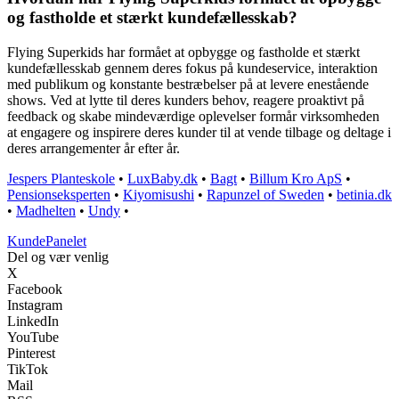
og fastholde et stærkt kundefællesskab?
Flying Superkids har formået at opbygge og fastholde et stærkt
kundefællesskab gennem deres fokus på kundeservice, interaktion
med publikum og konstante bestræbelser på at levere enestående
shows. Ved at lytte til deres kunders behov, reagere proaktivt på
feedback og skabe mindeværdige oplevelser formår virksomheden
at engagere og inspirere deres kunder til at vende tilbage og deltage i
deres arrangementer år efter år.
Jespers Planteskole
•
LuxBaby.dk
•
Bagt
•
Billum Kro ApS
•
Pensionseksperten
•
Kiyomisushi
•
Rapunzel of Sweden
•
betinia.dk
•
Madhelten
•
Undy
•
Kunde
Panelet
Del og vær venlig
X
Facebook
Instagram
LinkedIn
YouTube
Pinterest
TikTok
Mail