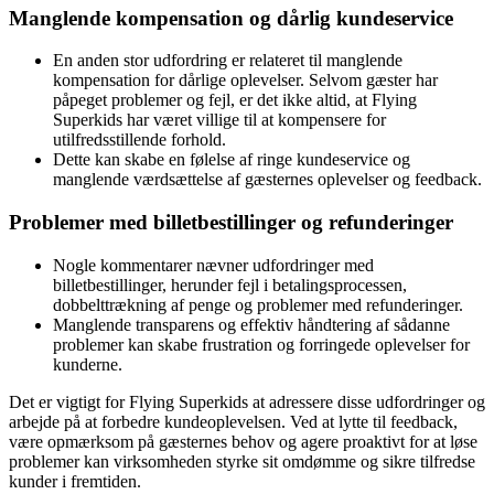
Manglende kompensation og dårlig kundeservice
En anden stor udfordring er relateret til manglende
kompensation for dårlige oplevelser. Selvom gæster har
påpeget problemer og fejl, er det ikke altid, at Flying
Superkids har været villige til at kompensere for
utilfredsstillende forhold.
Dette kan skabe en følelse af ringe kundeservice og
manglende værdsættelse af gæsternes oplevelser og feedback.
Problemer med billetbestillinger og refunderinger
Nogle kommentarer nævner udfordringer med
billetbestillinger, herunder fejl i betalingsprocessen,
dobbelttrækning af penge og problemer med refunderinger.
Manglende transparens og effektiv håndtering af sådanne
problemer kan skabe frustration og forringede oplevelser for
kunderne.
Det er vigtigt for Flying Superkids at adressere disse udfordringer og
arbejde på at forbedre kundeoplevelsen. Ved at lytte til feedback,
være opmærksom på gæsternes behov og agere proaktivt for at løse
problemer kan virksomheden styrke sit omdømme og sikre tilfredse
kunder i fremtiden.