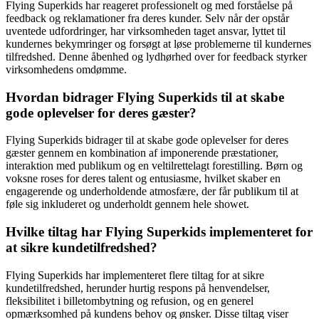
Flying Superkids har reageret professionelt og med forståelse på
feedback og reklamationer fra deres kunder. Selv når der opstår
uventede udfordringer, har virksomheden taget ansvar, lyttet til
kundernes bekymringer og forsøgt at løse problemerne til kundernes
tilfredshed. Denne åbenhed og lydhørhed over for feedback styrker
virksomhedens omdømme.
Hvordan bidrager Flying Superkids til at skabe
gode oplevelser for deres gæster?
Flying Superkids bidrager til at skabe gode oplevelser for deres
gæster gennem en kombination af imponerende præstationer,
interaktion med publikum og en veltilrettelagt forestilling. Børn og
voksne roses for deres talent og entusiasme, hvilket skaber en
engagerende og underholdende atmosfære, der får publikum til at
føle sig inkluderet og underholdt gennem hele showet.
Hvilke tiltag har Flying Superkids implementeret for
at sikre kundetilfredshed?
Flying Superkids har implementeret flere tiltag for at sikre
kundetilfredshed, herunder hurtig respons på henvendelser,
fleksibilitet i billetombytning og refusion, og en generel
opmærksomhed på kundens behov og ønsker. Disse tiltag viser