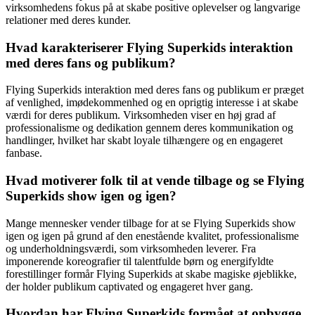
virksomhedens fokus på at skabe positive oplevelser og langvarige
relationer med deres kunder.
Hvad karakteriserer Flying Superkids interaktion
med deres fans og publikum?
Flying Superkids interaktion med deres fans og publikum er præget
af venlighed, imødekommenhed og en oprigtig interesse i at skabe
værdi for deres publikum. Virksomheden viser en høj grad af
professionalisme og dedikation gennem deres kommunikation og
handlinger, hvilket har skabt loyale tilhængere og en engageret
fanbase.
Hvad motiverer folk til at vende tilbage og se Flying
Superkids show igen og igen?
Mange mennesker vender tilbage for at se Flying Superkids show
igen og igen på grund af den enestående kvalitet, professionalisme
og underholdningsværdi, som virksomheden leverer. Fra
imponerende koreografier til talentfulde børn og energifyldte
forestillinger formår Flying Superkids at skabe magiske øjeblikke,
der holder publikum captivated og engageret hver gang.
Hvordan har Flying Superkids formået at opbygge