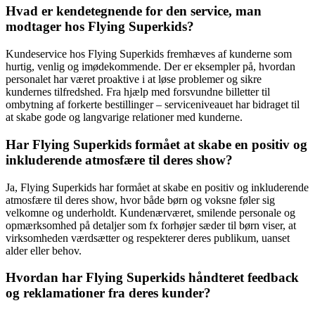
Hvad er kendetegnende for den service, man
modtager hos Flying Superkids?
Kundeservice hos Flying Superkids fremhæves af kunderne som
hurtig, venlig og imødekommende. Der er eksempler på, hvordan
personalet har været proaktive i at løse problemer og sikre
kundernes tilfredshed. Fra hjælp med forsvundne billetter til
ombytning af forkerte bestillinger – serviceniveauet har bidraget til
at skabe gode og langvarige relationer med kunderne.
Har Flying Superkids formået at skabe en positiv og
inkluderende atmosfære til deres show?
Ja, Flying Superkids har formået at skabe en positiv og inkluderende
atmosfære til deres show, hvor både børn og voksne føler sig
velkomne og underholdt. Kundenærværet, smilende personale og
opmærksomhed på detaljer som fx forhøjer sæder til børn viser, at
virksomheden værdsætter og respekterer deres publikum, uanset
alder eller behov.
Hvordan har Flying Superkids håndteret feedback
og reklamationer fra deres kunder?