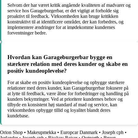
Selvom der har været kritik angående kvaliteten af madvarer og
service hos Garageburgerbar, er det vigtigt at forholde sig
proaktivt til feedback. Virksomheden kan bruge kritikken
konstruktivt til at identificere områder, der kan forbedres, og
implementere ændringer for at imødekomme kundernes
forventninger bedre.
Hvordan kan Garageburgerbar bygge en
stærkere relation med deres kunder og skabe en
positiv kundeoplevelse?
For at skabe en positiv kundeoplevelse og opbygge stærkere
relationer med deres kunder, kan Garageburgerbar fokusere på
at lytte til feedback, være åbne for forbedringer og handling på
kunders bekymringer. Ved at prioritere kundernes behov og
tilbyde en konsistent høj standard af mad og service, kan
virksomheden opbygge tillid og loyalitet blandt deres
kundebase.
Orion Shop
•
Makeupmekka
•
Europcar Danmark
•
Joseph cph
•
Jurlander
•
Joseph cph
•
Risskov Rejser
•
Outnorth
•
Bruun