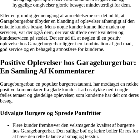
hyggelige omgivelser gjorde besøget mindeværdigt for dem.
Efter en grundig gennemgang af anmeldelserne ser det ud til, at
Garageburgerbar tilbyder en blanding af oplevelser afhængigt af den
enkelte kundes besøg. Mens nogle kunder kunne lide maden og
servicen, var der også dem, der var skuffede over kvaliteten og
kundeservicen på stedet. Det ser ud til, at nøglen til en positiv
oplevelse hos Garageburgerbar ligger i en kombination af god mad,
god service og en behagelig atmosfære for kunderne.
Positive Oplevelser hos Garageburgerbar:
En Samling Af Kommentarer
Garageburgerbar, en populær burgerrestaurant, har modtaget en række
positive kommentarer fra glade kunder. Lad os dykke ned i nogle
fælles temaer og glædelige oplevelser, som kunderne har delt om deres
besøg.
Udvalgte Burgere og Sprøde Pomfritter
Flere kunder fremhæver den velsmagende kvalitet af burgerne
hos Garageburgerbar. Den saftige bøf og lækre boller får ros for
at have den rette balance af smag og tekstur.