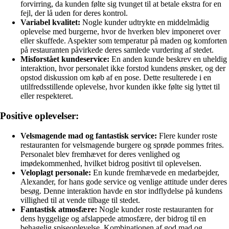
forvirring, da kunden følte sig tvunget til at betale ekstra for en
fejl, der lå uden for deres kontrol.
Variabel kvalitet:
Nogle kunder udtrykte en middelmådig
oplevelse med burgerne, hvor de hverken blev imponeret over
eller skuffede. Aspekter som temperatur på maden og komforten
på restauranten påvirkede deres samlede vurdering af stedet.
Misforstået kundeservice:
En anden kunde beskrev en uheldig
interaktion, hvor personalet ikke forstod kundens ønsker, og der
opstod diskussion om køb af en pose. Dette resulterede i en
utilfredsstillende oplevelse, hvor kunden ikke følte sig lyttet til
eller respekteret.
Positive oplevelser:
Velsmagende mad og fantastisk service:
Flere kunder roste
restauranten for velsmagende burgere og sprøde pommes frites.
Personalet blev fremhævet for deres venlighed og
imødekommenhed, hvilket bidrog positivt til oplevelsen.
Veloplagt personale:
En kunde fremhævede en medarbejder,
Alexander, for hans gode service og venlige attitude under deres
besøg. Denne interaktion havde en stor indflydelse på kundens
villighed til at vende tilbage til stedet.
Fantastisk atmosfære:
Nogle kunder roste restauranten for
dens hyggelige og afslappede atmosfære, der bidrog til en
behagelig spiseoplevelse. Kombinationen af god mad og