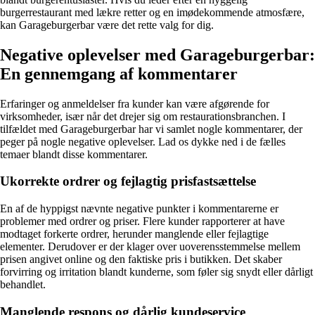
burgerrestaurant med lækre retter og en imødekommende atmosfære,
kan Garageburgerbar være det rette valg for dig.
Negative oplevelser med Garageburgerbar:
En gennemgang af kommentarer
Erfaringer og anmeldelser fra kunder kan være afgørende for
virksomheder, især når det drejer sig om restaurationsbranchen. I
tilfældet med Garageburgerbar har vi samlet nogle kommentarer, der
peger på nogle negative oplevelser. Lad os dykke ned i de fælles
temaer blandt disse kommentarer.
Ukorrekte ordrer og fejlagtig prisfastsættelse
En af de hyppigst nævnte negative punkter i kommentarerne er
problemer med ordrer og priser. Flere kunder rapporterer at have
modtaget forkerte ordrer, herunder manglende eller fejlagtige
elementer. Derudover er der klager over uoverensstemmelse mellem
prisen angivet online og den faktiske pris i butikken. Det skaber
forvirring og irritation blandt kunderne, som føler sig snydt eller dårligt
behandlet.
Manglende respons og dårlig kundeservice