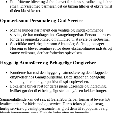
Pomfritterne bliver også fremhævet for deres sprødhed og lækre
smag. Drysset med parmesan ost og timian tilføjer et ekstra twist
til den klassiske ret.
Opmærksomt Personale og God Service
Mange kunder har nævnt den venlige og imødekommende
service, de har modtaget hos Garageburgerbar. Personalet roses
for deres opmærksomhed og villighed til at svare på spørgsmål.
Specifikke medarbejdere som Alexander, Sofie og manager
Hussein er blevet fremhævet for deres ekstraordinære indsats og
varme velkomst, der har forbedret oplevelsen.
Hyggelig Atmosfære og Behagelige Omgivelser
Kunderne har rost den hyggelige atmosfære og de afslappede
omgivelser hos Garageburgerbar. Dette skaber en behagelig
stemning, der bidrager positivt til spiseoplevelsen.
Lokalerne bliver rost for deres pæne udseende og indretning,
hvilket gør det til et behageligt sted at nyde en lækker burger.
Sammenfattende kan det ses, at Garageburgerbar formår at levere høj
kvalitet inden for både mad og service. Deres fokus på god smag,
hurtig service og venligt personale har gjort dem til et populært valg
blandt burgerentusiaster. Hvis du leder efter en hyggelig