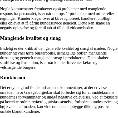
Nogle kommentarer fremhæver også problemer med manglende
respons fra personalet, især når der opstår problemer med ordrer eller
regninger. Kunder klager over at blive ignoreret, håndteret uhøfligt
eller oplevet at få dårlig kundeservice generelt. Dette kan skabe en
negativ oplevelse og føre til tab af tillid til virksomheden.
Manglende kvalitet og smag
Endelig er der kritik af den generelle kvalitet og smag af maden. Nogle
kunder nævner tørre burgerboller, usmagelige bøffer, manglende
dressing og generelt manglende smag i produkterne. Dette skaber
skuffelse og frustration, især når kunder forventer lækre og
velsmagende burgere.
Konklusion
Det er tydeligt ud fra de indsamlede kommentarer, at der er visse
områder, hvor Garageburgerbar skal forbedre sig for at imødekomme
kundernes forventninger og undgå negative oplevelser. Ved at fokusere
på korrekte ordrer, retfærdig prisfastsættelse, forbedret kundeservice og
høj kvalitet af maden, kan virksomheden opbygge tillid og positiv
omtale blandt kunderne.