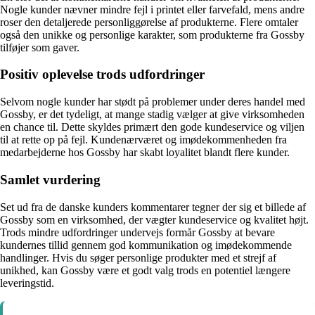
Nogle kunder nævner mindre fejl i printet eller farvefald, mens andre
roser den detaljerede personliggørelse af produkterne. Flere omtaler
også den unikke og personlige karakter, som produkterne fra Gossby
tilføjer som gaver.
Positiv oplevelse trods udfordringer
Selvom nogle kunder har stødt på problemer under deres handel med
Gossby, er det tydeligt, at mange stadig vælger at give virksomheden
en chance til. Dette skyldes primært den gode kundeservice og viljen
til at rette op på fejl. Kundenærværet og imødekommenheden fra
medarbejderne hos Gossby har skabt loyalitet blandt flere kunder.
Samlet vurdering
Set ud fra de danske kunders kommentarer tegner der sig et billede af
Gossby som en virksomhed, der vægter kundeservice og kvalitet højt.
Trods mindre udfordringer undervejs formår Gossby at bevare
kundernes tillid gennem god kommunikation og imødekommende
handlinger. Hvis du søger personlige produkter med et strejf af
unikhed, kan Gossby være et godt valg trods en potentiel længere
leveringstid.