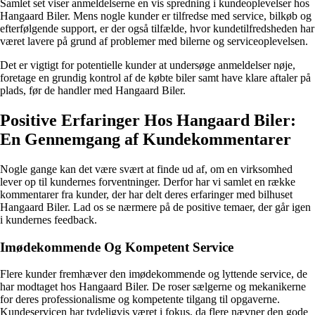
Samlet set viser anmeldelserne en vis spredning i kundeoplevelser hos
Hangaard Biler. Mens nogle kunder er tilfredse med service, bilkøb og
efterfølgende support, er der også tilfælde, hvor kundetilfredsheden har
været lavere på grund af problemer med bilerne og serviceoplevelsen.
Det er vigtigt for potentielle kunder at undersøge anmeldelser nøje,
foretage en grundig kontrol af de købte biler samt have klare aftaler på
plads, før de handler med Hangaard Biler.
Positive Erfaringer Hos Hangaard Biler:
En Gennemgang af Kundekommentarer
Nogle gange kan det være svært at finde ud af, om en virksomhed
lever op til kundernes forventninger. Derfor har vi samlet en række
kommentarer fra kunder, der har delt deres erfaringer med bilhuset
Hangaard Biler. Lad os se nærmere på de positive temaer, der går igen
i kundernes feedback.
Imødekommende Og Kompetent Service
Flere kunder fremhæver den imødekommende og lyttende service, de
har modtaget hos Hangaard Biler. De roser sælgerne og mekanikerne
for deres professionalisme og kompetente tilgang til opgaverne.
Kundeservicen har tydeligvis været i fokus, da flere nævner den gode