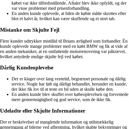
købet var ikke tilfredsstillende. Aftaler blev ikke opfyldt, og der
var visse problemer med prisenforhandling.
En anden kunde oplevede, at bilen de købte måtte skrottes efter
blot et halvt år, hvilket kan være skuffende og et stort tab.
Mistanke om Skjulte Fejl
Flere kunder udtrykker mistillid til Brians ærlighed som forhandler. Én
kunde oplevede mange problemer med en købt BMW og fik at vide af
en anden mekaniker, at en omfattende motorrenovering var påkrævet,
hvilket antydede mulige skjulte fejl ved købet.
Dårlig Kundeoplevelse
Der er klager over lang ventetid, begrænset personale og dårlig
service. Nogle har følt sig dårligt behandlet, herunder en kunde,
der ikke fik lov til at teste en bil uden at skulle købe den.
En anden kunde blev skuffet over købeoplevelsen og forventede
mere gennemsigtighed og god service, som de ikke fik.
Udeladte eller Skjulte Informationer
Der er beskrivelser af manglende information og utilstrækkelig
gennemgang af bilerne ved afhentning, hvilket skabte bekymringer og