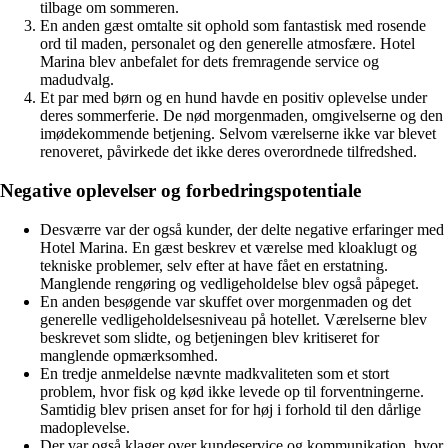
tilbage om sommeren.
En anden gæst omtalte sit ophold som fantastisk med rosende
ord til maden, personalet og den generelle atmosfære. Hotel
Marina blev anbefalet for dets fremragende service og
madudvalg.
Et par med børn og en hund havde en positiv oplevelse under
deres sommerferie. De nød morgenmaden, omgivelserne og den
imødekommende betjening. Selvom værelserne ikke var blevet
renoveret, påvirkede det ikke deres overordnede tilfredshed.
Negative oplevelser og forbedringspotentiale
Desværre var der også kunder, der delte negative erfaringer med
Hotel Marina. En gæst beskrev et værelse med kloaklugt og
tekniske problemer, selv efter at have fået en erstatning.
Manglende rengøring og vedligeholdelse blev også påpeget.
En anden besøgende var skuffet over morgenmaden og det
generelle vedligeholdelsesniveau på hotellet. Værelserne blev
beskrevet som slidte, og betjeningen blev kritiseret for
manglende opmærksomhed.
En tredje anmeldelse nævnte madkvaliteten som et stort
problem, hvor fisk og kød ikke levede op til forventningerne.
Samtidig blev prisen anset for for høj i forhold til den dårlige
madoplevelse.
Der var også klager over kundeservice og kommunikation, hvor