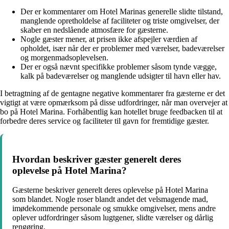
Der er kommentarer om Hotel Marinas generelle slidte tilstand,
manglende opretholdelse af faciliteter og triste omgivelser, der
skaber en nedslående atmosfære for gæsterne.
Nogle gæster mener, at prisen ikke afspejler værdien af
opholdet, især når der er problemer med værelser, badeværelser
og morgenmadsoplevelsen.
Der er også nævnt specifikke problemer såsom tynde vægge,
kalk på badeværelser og manglende udsigter til havn eller hav.
I betragtning af de gentagne negative kommentarer fra gæsterne er det
vigtigt at være opmærksom på disse udfordringer, når man overvejer at
bo på Hotel Marina. Forhåbentlig kan hotellet bruge feedbacken til at
forbedre deres service og faciliteter til gavn for fremtidige gæster.
Hvordan beskriver gæster generelt deres
oplevelse på Hotel Marina?
Gæsterne beskriver generelt deres oplevelse på Hotel Marina
som blandet. Nogle roser blandt andet det velsmagende mad,
imødekommende personale og smukke omgivelser, mens andre
oplever udfordringer såsom lugtgener, slidte værelser og dårlig
rengøring.