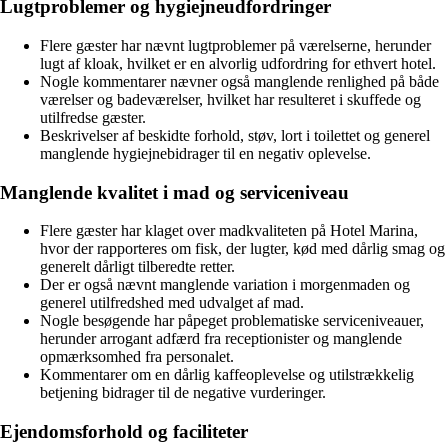
Lugtproblemer og hygiejneudfordringer
Flere gæster har nævnt lugtproblemer på værelserne, herunder
lugt af kloak, hvilket er en alvorlig udfordring for ethvert hotel.
Nogle kommentarer nævner også manglende renlighed på både
værelser og badeværelser, hvilket har resulteret i skuffede og
utilfredse gæster.
Beskrivelser af beskidte forhold, støv, lort i toilettet og generel
manglende hygiejnebidrager til en negativ oplevelse.
Manglende kvalitet i mad og serviceniveau
Flere gæster har klaget over madkvaliteten på Hotel Marina,
hvor der rapporteres om fisk, der lugter, kød med dårlig smag og
generelt dårligt tilberedte retter.
Der er også nævnt manglende variation i morgenmaden og
generel utilfredshed med udvalget af mad.
Nogle besøgende har påpeget problematiske serviceniveauer,
herunder arrogant adfærd fra receptionister og manglende
opmærksomhed fra personalet.
Kommentarer om en dårlig kaffeoplevelse og utilstrækkelig
betjening bidrager til de negative vurderinger.
Ejendomsforhold og faciliteter