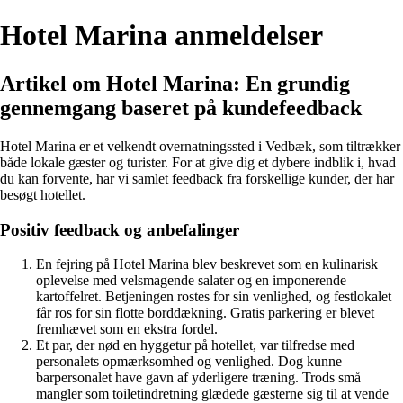
Hotel Marina anmeldelser
Artikel om Hotel Marina: En grundig
gennemgang baseret på kundefeedback
Hotel Marina er et velkendt overnatningssted i Vedbæk, som tiltrækker
både lokale gæster og turister. For at give dig et dybere indblik i, hvad
du kan forvente, har vi samlet feedback fra forskellige kunder, der har
besøgt hotellet.
Positiv feedback og anbefalinger
En fejring på Hotel Marina blev beskrevet som en kulinarisk
oplevelse med velsmagende salater og en imponerende
kartoffelret. Betjeningen rostes for sin venlighed, og festlokalet
får ros for sin flotte borddækning. Gratis parkering er blevet
fremhævet som en ekstra fordel.
Et par, der nød en hyggetur på hotellet, var tilfredse med
personalets opmærksomhed og venlighed. Dog kunne
barpersonalet have gavn af yderligere træning. Trods små
mangler som toiletindretning glædede gæsterne sig til at vende