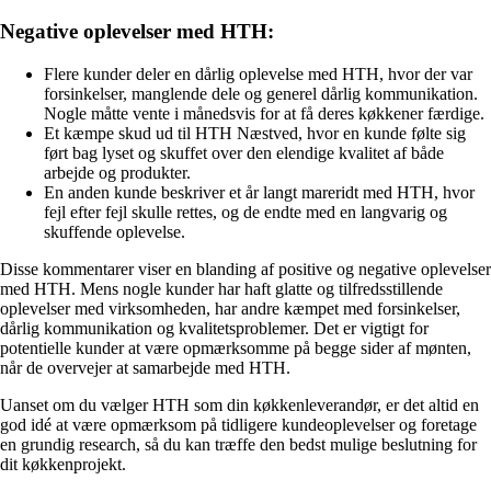
Negative oplevelser med HTH:
Flere kunder deler en dårlig oplevelse med HTH, hvor der var
forsinkelser, manglende dele og generel dårlig kommunikation.
Nogle måtte vente i månedsvis for at få deres køkkener færdige.
Et kæmpe skud ud til HTH Næstved, hvor en kunde følte sig
ført bag lyset og skuffet over den elendige kvalitet af både
arbejde og produkter.
En anden kunde beskriver et år langt mareridt med HTH, hvor
fejl efter fejl skulle rettes, og de endte med en langvarig og
skuffende oplevelse.
Disse kommentarer viser en blanding af positive og negative oplevelser
med HTH. Mens nogle kunder har haft glatte og tilfredsstillende
oplevelser med virksomheden, har andre kæmpet med forsinkelser,
dårlig kommunikation og kvalitetsproblemer. Det er vigtigt for
potentielle kunder at være opmærksomme på begge sider af mønten,
når de overvejer at samarbejde med HTH.
Uanset om du vælger HTH som din køkkenleverandør, er det altid en
god idé at være opmærksom på tidligere kundeoplevelser og foretage
en grundig research, så du kan træffe den bedst mulige beslutning for
dit køkkenprojekt.