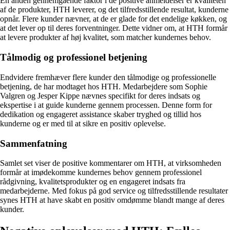
En anden gennemgående faktor i de positive anmeldelser er kvaliteten
af de produkter, HTH leverer, og det tilfredsstillende resultat, kunderne
opnår. Flere kunder nævner, at de er glade for det endelige køkken, og
at det lever op til deres forventninger. Dette vidner om, at HTH formår
at levere produkter af høj kvalitet, som matcher kundernes behov.
Tålmodig og professionel betjening
Endvidere fremhæver flere kunder den tålmodige og professionelle
betjening, de har modtaget hos HTH. Medarbejdere som Sophie
Valgren og Jesper Kippe nævnes specifikt for deres indsats og
ekspertise i at guide kunderne gennem processen. Denne form for
dedikation og engageret assistance skaber tryghed og tillid hos
kunderne og er med til at sikre en positiv oplevelse.
Sammenfatning
Samlet set viser de positive kommentarer om HTH, at virksomheden
formår at imødekomme kundernes behov gennem professionel
rådgivning, kvalitetsprodukter og en engageret indsats fra
medarbejderne. Med fokus på god service og tilfredsstillende resultater
synes HTH at have skabt en positiv omdømme blandt mange af deres
kunder.