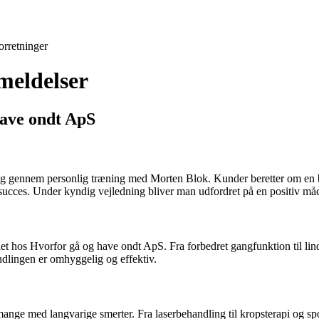
orretninger
meldelser
have ondt ApS
g gennem personlig træning med Morten Blok. Kunder beretter om en ber
til succes. Under kyndig vejledning bliver man udfordret på en positiv m
t hos Hvorfor gå og have ondt ApS. Fra forbedret gangfunktion til lin
ndlingen er omhyggelig og effektiv.
mange med langvarige smerter. Fra laserbehandling til kropsterapi og s