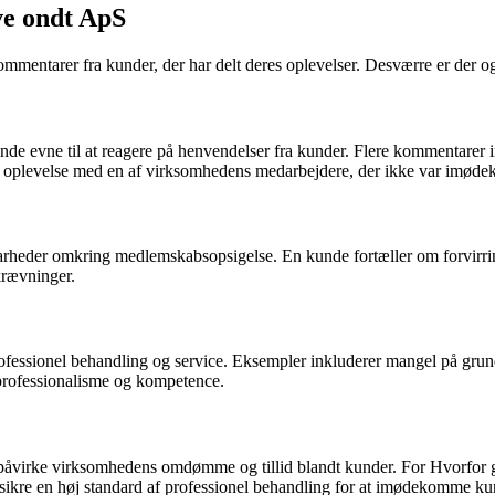
ve ondt ApS
ntarer fra kunder, der har delt deres oplevelser. Desværre er der ogs
e evne til at reagere på henvendelser fra kunder. Flere kommentarer in
g oplevelse med en af virksomhedens medarbejdere, der ikke var imø
larheder omkring medlemskabsopsigelse. En kunde fortæller om forvirri
krævninger.
rofessionel behandling og service. Eksempler inkluderer mangel på grun
professionalisme og kompetence.
kan påvirke virksomhedens omdømme og tillid blandt kunder. For Hvorfor 
ikre en høj standard af professionel behandling for at imødekomme ku