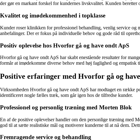
der gør en markant forskel for kundernes livskvalitet. Kunden beretter 
Kvalitet og imødekommenhed i topklasse
Kunder roser klinikken for professionel behandling, venlig service og m
anbefalinger. Der er fokus på individuelle behov og gode råd til opret
Positiv oplevelse hos Hvorfor gå og have ondt ApS
Hvorfor gå og have ondt ApS har skabt enestående resultater for mange
formår at imødekomme diverse behov med høj faglighed og empatisk tilg
Positive erfaringer med Hvorfor gå og ha
Virksomheden Hvorfor gå og have ondt ApS har modtaget en række posit
identificeret nogle fælles træk, som går igen hos de tilfredse kunder.
Professionel og personlig træning med Morten Blok
En af de positive oplevelser handler om den personlige træning med Mo
god til at sætte realistiske mål og motiverer kunderne til at nå dem. De
Fremragende service og behandling