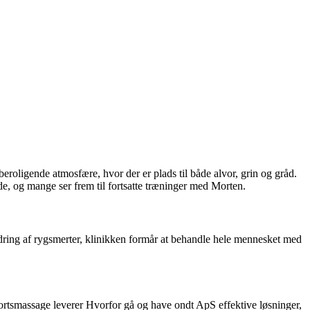
oligende atmosfære, hvor der er plads til både alvor, grin og gråd.
åde, og mange ser frem til fortsatte træninger med Morten.
dring af rygsmerter, klinikken formår at behandle hele mennesket med
portsmassage leverer Hvorfor gå og have ondt ApS effektive løsninger,