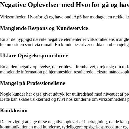
Negative Oplevelser med Hvorfor gå og ha
Virksomheden Hvorfor gå og have ondt ApS har modtaget en række komme
Manglende Respons og Kundeservice
En af de hyppigst nævnte negative elementer er virksomhedens manglend
hjemmesiden samt via e-mail. En kunde beskriver endda en ubehageli
Uklare Opsigelsesprocedurer
En anden negativ oplevelse, der er blevet fremhævet, drejer sig om uk
manglende information på hjemmesiden resulterede i ekstra månedsop
Mangel på Professionelisme
Nogle kunder har også givet udtryk for utilfredshed med niveauet af p
Dette kan skabe usikkerhed og tvivl hos kunderne om virksomhedens 
Konklusion
Det er vigtigt at tage disse negative oplevelser i betragtning, da de 
kommunikationen med kunderne, tydeliggøre opsigelsesprocedurer og s