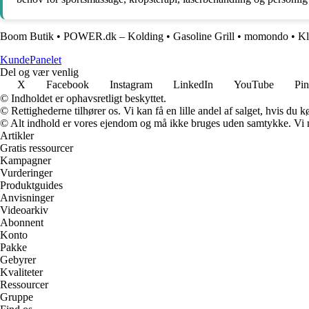
Boom Butik
•
POWER.dk – Kolding
•
Gasoline Grill
•
momondo
•
Kl
Kunde
Panelet
Del og vær venlig
X
Facebook
Instagram
LinkedIn
YouTube
Pin
© Indholdet er ophavsretligt beskyttet.
© Rettighederne tilhører os. Vi kan få en lille andel af salget, hvis du
© Alt indhold er vores ejendom og må ikke bruges uden samtykke. Vi mod
Artikler
Gratis ressourcer
Kampagner
Vurderinger
Produktguides
Anvisninger
Videoarkiv
Abonnent
Konto
Pakke
Gebyrer
Kvaliteter
Ressourcer
Gruppe