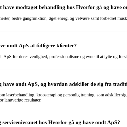
r at have modtaget behandling hos Hvorfor gå og have 
erter, bedre gangfunktion, øget energi og velvære samt forbedret muske
e ondt ApS af tidligere klienter?
t ApS for deres venlighed, professionalisme og evne til at lytte og for
have ondt ApS, og hvordan adskiller de sig fra tradit
m laserbehandling, kropsterapi og personlig træning, som adskiller sig
r langvarige resultater.
 serviceniveauet hos Hvorfor gå og have ondt ApS?