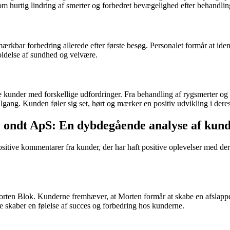
om hurtig lindring af smerter og forbedret bevægelighed efter behandlin
ærkbar forbedring allerede efter første besøg. Personalet formår at iden
holdelse af sundhed og velvære.
 kunder med forskellige udfordringer. Fra behandling af rygsmerter og
ang. Kunden føler sig set, hørt og mærker en positiv udvikling i dere
ve ondt ApS: En dybdegående analyse af ku
ive kommentarer fra kunder, der har haft positive oplevelser med der
rten Blok. Kunderne fremhæver, at Morten formår at skabe en afslappet 
tte skaber en følelse af succes og forbedring hos kunderne.