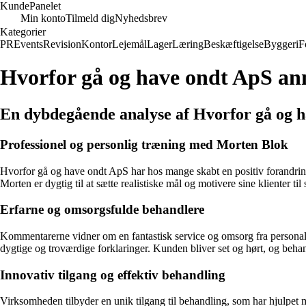
Kunde
Panelet
Min konto
Tilmeld dig
Nyhedsbrev
Kategorier
PR
Events
Revision
Kontor
Lejemål
Lager
Læring
Beskæftigelse
Byggeri
F
Hvorfor gå og have ondt ApS an
En dybdegående analyse af Hvorfor gå og 
Professionel og personlig træning med Morten Blok
Hvorfor gå og have ondt ApS har hos mange skabt en positiv forandrin
Morten er dygtig til at sætte realistiske mål og motivere sine klienter 
Erfarne og omsorgsfulde behandlere
Kommentarerne vidner om en fantastisk service og omsorg fra personale
dygtige og troværdige forklaringer. Kunden bliver set og hørt, og beha
Innovativ tilgang og effektiv behandling
Virksomheden tilbyder en unik tilgang til behandling, som har hjulpet 