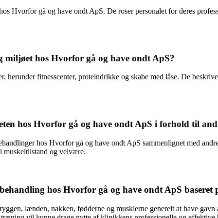
os Hvorfor gå og have ondt ApS. De roser personalet for deres professio
 og miljøet hos Hvorfor gå og have ondt ApS?
r, herunder fitnesscenter, proteindrikke og skabe med låse. De beskri
eten hos Hvorfor gå og have ondt ApS i forhold til and
d behandlinger hos Hvorfor gå og have ondt ApS sammenlignet med andre l
i muskeltilstand og velvære.
behandling hos Hvorfor gå og have ondt ApS baseret på 
r i ryggen, lænden, nakken, fødderne og musklerne generelt at have ga
træning vil kunne drage nytte af klinikkens professionelle og effektive