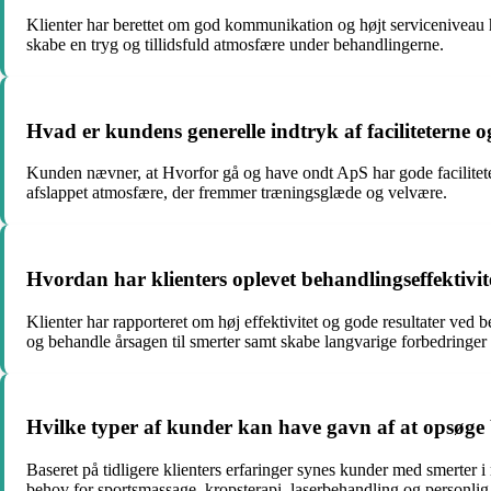
Klienter har berettet om god kommunikation og højt serviceniveau h
skabe en tryg og tillidsfuld atmosfære under behandlingerne.
Hvad er kundens generelle indtryk af faciliteterne
Kunden nævner, at Hvorfor gå og have ondt ApS har gode facilitete
afslappet atmosfære, der fremmer træningsglæde og velvære.
Hvordan har klienters oplevet behandlingseffektivit
Klienter har rapporteret om høj effektivitet og gode resultater ve
og behandle årsagen til smerter samt skabe langvarige forbedringer 
Hvilke typer af kunder kan have gavn af at opsøge 
Baseret på tidligere klienters erfaringer synes kunder med smerte
behov for sportsmassage, kropsterapi, laserbehandling og personlig 