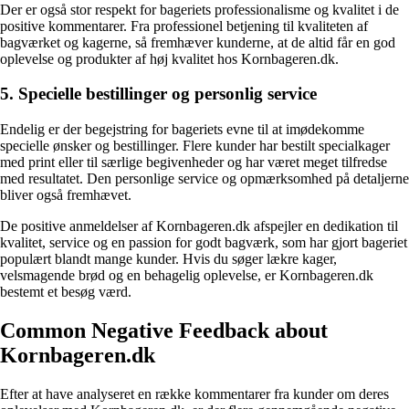
Der er også stor respekt for bageriets professionalisme og kvalitet i de
positive kommentarer. Fra professionel betjening til kvaliteten af
bagværket og kagerne, så fremhæver kunderne, at de altid får en god
oplevelse og produkter af høj kvalitet hos Kornbageren.dk.
5. Specielle bestillinger og personlig service
Endelig er der begejstring for bageriets evne til at imødekomme
specielle ønsker og bestillinger. Flere kunder har bestilt specialkager
med print eller til særlige begivenheder og har været meget tilfredse
med resultatet. Den personlige service og opmærksomhed på detaljerne
bliver også fremhævet.
De positive anmeldelser af Kornbageren.dk afspejler en dedikation til
kvalitet, service og en passion for godt bagværk, som har gjort bageriet
populært blandt mange kunder. Hvis du søger lækre kager,
velsmagende brød og en behagelig oplevelse, er Kornbageren.dk
bestemt et besøg værd.
Common Negative Feedback about
Kornbageren.dk
Efter at have analyseret en række kommentarer fra kunder om deres