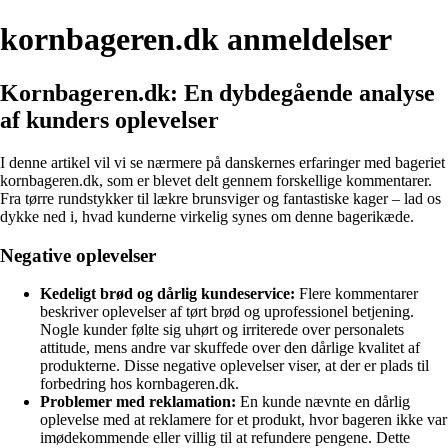
kornbageren.dk anmeldelser
Kornbageren.dk: En dybdegående analyse
af kunders oplevelser
I denne artikel vil vi se nærmere på danskernes erfaringer med bageriet
kornbageren.dk, som er blevet delt gennem forskellige kommentarer.
Fra tørre rundstykker til lækre brunsviger og fantastiske kager – lad os
dykke ned i, hvad kunderne virkelig synes om denne bagerikæde.
Negative oplevelser
Kedeligt brød og dårlig kundeservice:
Flere kommentarer
beskriver oplevelser af tørt brød og uprofessionel betjening.
Nogle kunder følte sig uhørt og irriterede over personalets
attitude, mens andre var skuffede over den dårlige kvalitet af
produkterne. Disse negative oplevelser viser, at der er plads til
forbedring hos kornbageren.dk.
Problemer med reklamation:
En kunde nævnte en dårlig
oplevelse med at reklamere for et produkt, hvor bageren ikke var
imødekommende eller villig til at refundere pengene. Dette