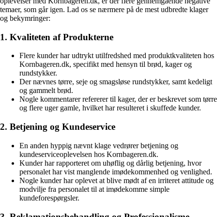
oplevelser med Kornbageren.dk, er der flere gennemgående negative
temaer, som går igen. Lad os se nærmere på de mest udbredte klager
og bekymringer:
1. Kvaliteten af Produkterne
Flere kunder har udtrykt utilfredshed med produktkvaliteten hos
Kornbageren.dk, specifikt med hensyn til brød, kager og
rundstykker.
Der nævnes tørre, seje og smagsløse rundstykker, samt kedeligt
og gammelt brød.
Nogle kommentarer refererer til kager, der er beskrevet som tørre
og flere uger gamle, hvilket har resulteret i skuffede kunder.
2. Betjening og Kundeservice
En anden hyppig nævnt klage vedrører betjening og
kundeserviceoplevelsen hos Kornbageren.dk.
Kunder har rapporteret om uhøflig og dårlig betjening, hvor
personalet har vist manglende imødekommenhed og venlighed.
Nogle kunder har oplevet at blive mødt af en irriteret attitude og
modvilje fra personalet til at imødekomme simple
kundeforespørgsler.
3. Reklamationsbehandling og Professionalisme