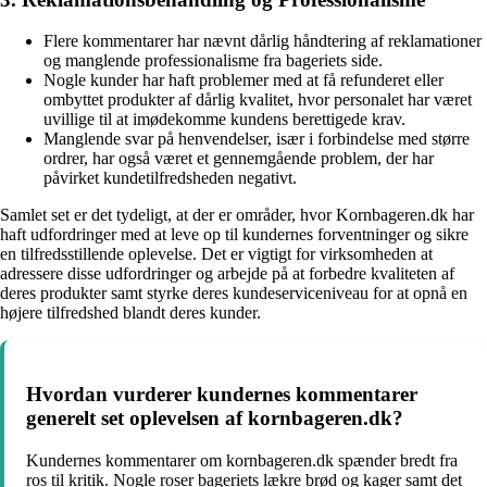
Flere kommentarer har nævnt dårlig håndtering af reklamationer
og manglende professionalisme fra bageriets side.
Nogle kunder har haft problemer med at få refunderet eller
ombyttet produkter af dårlig kvalitet, hvor personalet har været
uvillige til at imødekomme kundens berettigede krav.
Manglende svar på henvendelser, især i forbindelse med større
ordrer, har også været et gennemgående problem, der har
påvirket kundetilfredsheden negativt.
Samlet set er det tydeligt, at der er områder, hvor Kornbageren.dk har
haft udfordringer med at leve op til kundernes forventninger og sikre
en tilfredsstillende oplevelse. Det er vigtigt for virksomheden at
adressere disse udfordringer og arbejde på at forbedre kvaliteten af
deres produkter samt styrke deres kundeserviceniveau for at opnå en
højere tilfredshed blandt deres kunder.
Hvordan vurderer kundernes kommentarer
generelt set oplevelsen af kornbageren.dk?
Kundernes kommentarer om kornbageren.dk spænder bredt fra
ros til kritik. Nogle roser bageriets lækre brød og kager samt det