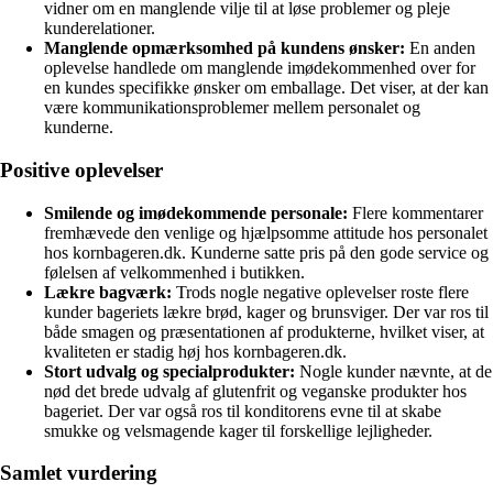
vidner om en manglende vilje til at løse problemer og pleje
kunderelationer.
Manglende opmærksomhed på kundens ønsker:
En anden
oplevelse handlede om manglende imødekommenhed over for
en kundes specifikke ønsker om emballage. Det viser, at der kan
være kommunikationsproblemer mellem personalet og
kunderne.
Positive oplevelser
Smilende og imødekommende personale:
Flere kommentarer
fremhævede den venlige og hjælpsomme attitude hos personalet
hos kornbageren.dk. Kunderne satte pris på den gode service og
følelsen af velkommenhed i butikken.
Lækre bagværk:
Trods nogle negative oplevelser roste flere
kunder bageriets lækre brød, kager og brunsviger. Der var ros til
både smagen og præsentationen af produkterne, hvilket viser, at
kvaliteten er stadig høj hos kornbageren.dk.
Stort udvalg og specialprodukter:
Nogle kunder nævnte, at de
nød det brede udvalg af glutenfrit og veganske produkter hos
bageriet. Der var også ros til konditorens evne til at skabe
smukke og velsmagende kager til forskellige lejligheder.
Samlet vurdering