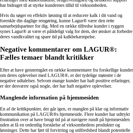
har bidraget til at styrke kundernes tillid til virksomheden.
Hvis du søger en effektiv løsning til at reducere kalk i dit vand og
forenkle din daglige rengøring, kunne Lagur® være den rette
samarbejdspartner for dig. Med en række tilfredse kunder i ryggen
synes Lagur® at være et pålideligt valg for dem, der ønsker at forbedre
deres vandkvalitet og spare tid på kalkbekæmpelse.
Negative kommentarer om LAGUR®:
Fælles temaer blandt kritikker
Efter at have gennemgået en række kommentarer fra forskellige kunder
om deres oplevelser med LAGUR®, er der tydelige mønstre i de
negative udtalelser. Selvom mange kunder har haft positive erfaringer,
er der desværre også nogle, der har haft negative oplevelser.
Manglende information på hjemmesiden
En af de kritikpunkter, der går igen, er manglen på klar og informativ
kommunikation på LAGUR®s hjemmeside. Flere kunder har udtrykt
frustration over at have brugt tid på at navigere rundt på hjemmesiden
uden at få en ordentlig forståelse af virksomhedens produkter og
løsninger. Dette har ført til forvirring og utilfredshed blandt potentielle