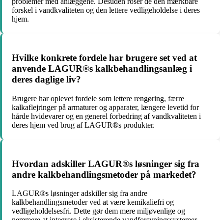
problemer med anlæggene. Desuden roser de den mærkbare
forskel i vandkvaliteten og den lettere vedligeholdelse i deres
hjem.
Hvilke konkrete fordele har brugere set ved at
anvende LAGUR®s kalkbehandlingsanlæg i
deres daglige liv?
Brugere har oplevet fordele som lettere rengøring, færre
kalkaflejringer på armaturer og apparater, længere levetid for
hårde hvidevarer og en generel forbedring af vandkvaliteten i
deres hjem ved brug af LAGUR®s produkter.
Hvordan adskiller LAGUR®s løsninger sig fra
andre kalkbehandlingsmetoder på markedet?
LAGUR®s løsninger adskiller sig fra andre
kalkbehandlingsmetoder ved at være kemikaliefri og
vedligeholdelsesfri. Dette gør dem mere miljøvenlige og
nemmere at integrere i eksisterende vandforsyningssystemer.