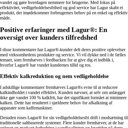
vandet og gøre hverdagen nemmere for brugerne. Med fokus på
effektivitet, vedligeholdelsesfrihed og god service har Lagur skabt et
produkt, der imødekommer forbrugernes behov på en enkel og effektiv
måde.
Positive erfaringer med Lagur®: En
oversigt over kunders tilfredshed
I disse kommentarer har Lagur®-kunder delt deres positive oplevelser
med virksomhedens produkter og service. Vi vil dykke ned i de fælles
temaer, som fremhæves i feedbacken for at give dig et indblik i,
hvorfor Lagur® har vundet kundernes tillid og ros.
Effektiv kalkreduktion og nem vedligeholdelse
I adskillige kommentarer fremhæves Lagur®s evne til at reducere
kalkindholdet i vandet effektivt. Kunden nævner, at selv om anlægget
ikke gør vandet 100 % kalkfrit, har det signifikant formået at minimere
kalken. Dette har resulteret i sjældnere behov for afkalkning af
apparater som kaffemaskiner.
Desuden roses Lagur® for sin vedligeholdelsesfri drift i modsætning til
traditionelle saltbaserede systemer. Flere kunder fremhæver, at de har
oplevet en markant forbedring i vandkvaliteten og levetiden på deres