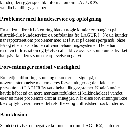
kunder, der søger specifik information om LAGUR®s
vandbehandlingssystemer.
Problemer med kundeservice og opfølgning
En anden udbredt bekymring blandt nogle kunder er manglen på
tilstrækkelig kundeservice og opfølgning fra LAGUR®. Nogle kunder
har rapporteret om problemer med at få svar på deres spørgsmål, både
før og efter installationen af vandbehandlingssystemet. Dette har
resulteret i frustration og følelsen af at blive overset som kunde, hvilket
har påvirket deres samlede oplevelse negativt.
Forventninger modsat virkelighed
En tredje udfordring, som nogle kunder har stødt på, er
uoverensstemmelse mellem deres forventninger og den faktiske
præstation af LAGUR®s vandbehandlingssystemer. Nogle kunder
havde håbet på en mere markant reduktion af kalkindholdet i vandet
eller en mere problemfri drift af anlægget. Når disse forventninger ikke
blev opfyldt, resulterede det i skuffelse og utilfredshed hos kunderne.
Konklusion
Samlet set viser de negative kommentarer om LAGUR®, at der er