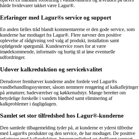
hårde hvidevarer takket være Lagur®.
Erfaringer med Lagur®s service og support
En anden fælles tråd blandt kommentarerne er den gode service, som
kunderne har modtaget fra Lagur®. Flere nævner den positive
oplevelse af rådgivning ved valg af produkt, installation samt
opfølgende spørgsmål. Kundeservice roses for at være
imødekommende, informativ og hurtig til at løse eventuelle
udfordringer.
Udover kalkreduktion og servicekvalitet
Derudover fremhæver kunderne andre fordele ved Lagur®s
vandbehandlingssystemer, såsom nemmere rengøring af kalkaflejringer
på armaturer, badeværelser og køkkenudstyr. Mange beretter om
betydelige forskelle i vandets blødhed samt eliminering af
kalkproblemer i dagligdagen.
Samlet set stor tilfredshed hos Lagur®-kunderne
Den samlede tilbagemelding tyder på, at kunderne er yderst tilfredse
med Lagur®s produkter og den service, de har modtaget. De positive
erfaringer med kalkreduktion, brugervenlighed og dedikeret support