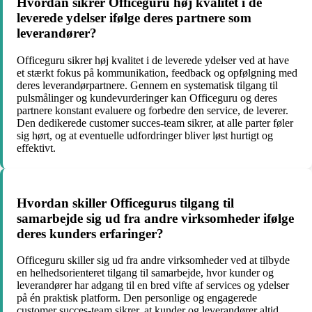
Hvordan sikrer Officeguru høj kvalitet i de
leverede ydelser ifølge deres partnere som
leverandører?
Officeguru sikrer høj kvalitet i de leverede ydelser ved at have
et stærkt fokus på kommunikation, feedback og opfølgning med
deres leverandørpartnere. Gennem en systematisk tilgang til
pulsmålinger og kundevurderinger kan Officeguru og deres
partnere konstant evaluere og forbedre den service, de leverer.
Den dedikerede customer succes-team sikrer, at alle parter føler
sig hørt, og at eventuelle udfordringer bliver løst hurtigt og
effektivt.
Hvordan skiller Officegurus tilgang til
samarbejde sig ud fra andre virksomheder ifølge
deres kunders erfaringer?
Officeguru skiller sig ud fra andre virksomheder ved at tilbyde
en helhedsorienteret tilgang til samarbejde, hvor kunder og
leverandører har adgang til en bred vifte af services og ydelser
på én praktisk platform. Den personlige og engagerede
customer succes-team sikrer, at kunder og leverandører altid