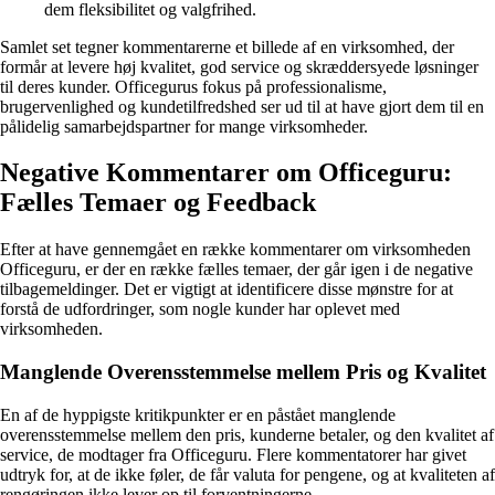
dem fleksibilitet og valgfrihed.
Samlet set tegner kommentarerne et billede af en virksomhed, der
formår at levere høj kvalitet, god service og skræddersyede løsninger
til deres kunder. Officegurus fokus på professionalisme,
brugervenlighed og kundetilfredshed ser ud til at have gjort dem til en
pålidelig samarbejdspartner for mange virksomheder.
Negative Kommentarer om Officeguru:
Fælles Temaer og Feedback
Efter at have gennemgået en række kommentarer om virksomheden
Officeguru, er der en række fælles temaer, der går igen i de negative
tilbagemeldinger. Det er vigtigt at identificere disse mønstre for at
forstå de udfordringer, som nogle kunder har oplevet med
virksomheden.
Manglende Overensstemmelse mellem Pris og Kvalitet
En af de hyppigste kritikpunkter er en påstået manglende
overensstemmelse mellem den pris, kunderne betaler, og den kvalitet af
service, de modtager fra Officeguru. Flere kommentatorer har givet
udtryk for, at de ikke føler, de får valuta for pengene, og at kvaliteten af
rengøringen ikke lever op til forventningerne.