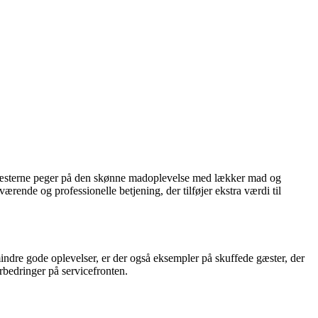
af gæsterne peger på den skønne madoplevelse med lækker mad og
ende og professionelle betjening, der tilføjer ekstra værdi til
mindre gode oplevelser, er der også eksempler på skuffede gæster, der
orbedringer på servicefronten.