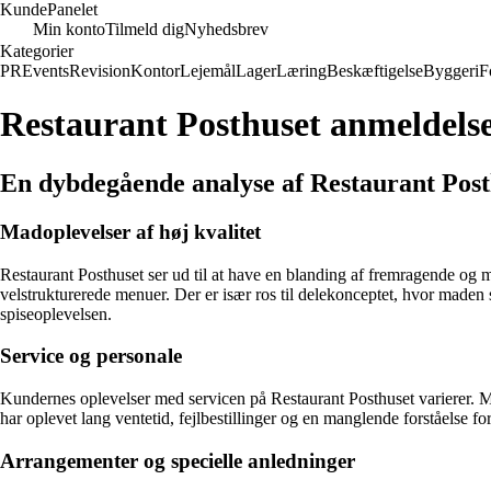
Kunde
Panelet
Min konto
Tilmeld dig
Nyhedsbrev
Kategorier
PR
Events
Revision
Kontor
Lejemål
Lager
Læring
Beskæftigelse
Byggeri
F
Restaurant Posthuset anmeldels
En dybdegående analyse af Restaurant Post
Madoplevelser af høj kvalitet
Restaurant Posthuset ser ud til at have en blanding af fremragende og
velstrukturerede menuer. Der er især ros til delekonceptet, hvor maden 
spiseoplevelsen.
Service og personale
Kundernes oplevelser med servicen på Restaurant Posthuset varierer. Men
har oplevet lang ventetid, fejlbestillinger og en manglende forståelse for
Arrangementer og specielle anledninger