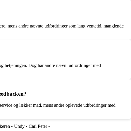
ære, mens andre nævnte udfordringer som lang ventetid, manglende
n og betjeningen. Dog har andre nævnt udfordringer med
feedbacken?
d service og lækker mad, mens andre oplevede udfordringer med
ikeren
•
Undy
•
Carl Peter
•