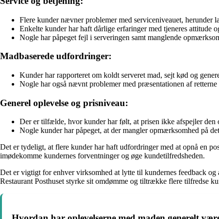
Service og betjening:
Flere kunder nævner problemer med serviceniveauet, herunder la
Enkelte kunder har haft dårlige erfaringer med tjeneres attitud
Nogle har påpeget fejl i serveringen samt manglende opmærkso
Madbaserede udfordringer:
Kunder har rapporteret om koldt serveret mad, sejt kød og generel
Nogle har også nævnt problemer med præsentationen af retterne
Generel oplevelse og prisniveau:
Der er tilfælde, hvor kunder har følt, at prisen ikke afspejler d
Nogle kunder har påpeget, at der mangler opmærksomhed på deta
Det er tydeligt, at flere kunder har haft udfordringer med at opnå en po
imødekomme kundernes forventninger og øge kundetilfredsheden.
Det er vigtigt for enhver virksomhed at lytte til kundernes feedback og a
Restaurant Posthuset styrke sit omdømme og tiltrække flere tilfredse ku
Hvordan har oplevelserne med maden generelt være