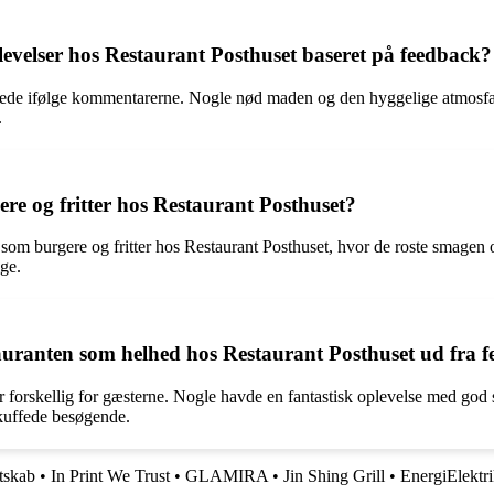
evelser hos Restaurant Posthuset baseret på feedback?
ndede ifølge kommentarerne. Nogle nød maden og den hyggelige atmosf
.
re og fritter hos Restaurant Posthuset?
r som burgere og fritter hos Restaurant Posthuset, hvor de roste smage
ige.
auranten som helhed hos Restaurant Posthuset ud fra 
r forskellig for gæsterne. Nogle havde en fantastisk oplevelse med go
skuffede besøgende.
tskab
•
In Print We Trust
•
GLAMIRA
•
Jin Shing Grill
•
EnergiElektr