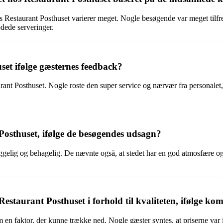
os Restaurant Posthuset varierer meget. Nogle besøgende var meget til
dede serveringer.
set ifølge gæsternes feedback?
urant Posthuset. Nogle roste den super service og nærvær fra persona
osthuset, ifølge de besøgendes udsagn?
gelig og behagelig. De nævnte også, at stedet har en god atmosfære og
staurant Posthuset i forhold til kvaliteten, ifølge k
en faktor, der kunne trække ned. Nogle gæster syntes, at priserne var i