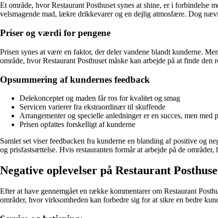
Et område, hvor Restaurant Posthuset synes at shine, er i forbindelse
velsmagende mad, lækre drikkevarer og en dejlig atmosfære. Dog nævne
Priser og værdi for pengene
Prisen synes at være en faktor, der deler vandene blandt kunderne. Mens n
område, hvor Restaurant Posthuset måske kan arbejde på at finde den re
Opsummering af kundernes feedback
Delekonceptet og maden får ros for kvalitet og smag
Servicen varierer fra ekstraordinær til skuffende
Arrangementer og specielle anledninger er en succes, men med pl
Prisen opfattes forskelligt af kunderne
Samlet set viser feedbacken fra kunderne en blanding af positive og n
og prisfastsættelse. Hvis restauranten formår at arbejde på de områder, 
Negative oplevelser på Restaurant Posthuse
Efter at have gennemgået en række kommentarer om Restaurant Posthuset f
områder, hvor virksomheden kan forbedre sig for at sikre en bedre kun