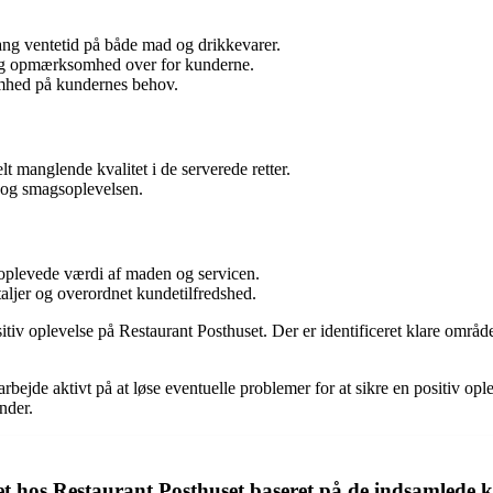
ng ventetid på både mad og drikkevarer.
e og opmærksomhed over for kunderne.
mhed på kundernes behov.
t manglende kvalitet i de serverede retter.
 og smagsoplevelsen.
en oplevede værdi af maden og servicen.
ljer og overordnet kundetilfredshed.
sitiv oplevelse på Restaurant Posthuset. Der er identificeret klare områd
rbejde aktivt på at løse eventuelle problemer for at sikre en positiv opl
nder.
t hos Restaurant Posthuset baseret på de indsamlede