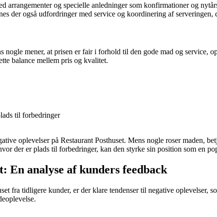
 med arrangementer og specielle anledninger som konfirmationer og nytå
s der også udfordringer med service og koordinering af serveringen, 
ogle mener, at prisen er fair i forhold til den gode mad og service, oplev
tte balance mellem pris og kvalitet.
ads til forbedringer
egative oplevelser på Restaurant Posthuset. Mens nogle roser maden, be
hvor der er plads til forbedringer, kan den styrke sin position som en po
t: En analyse af kunders feedback
ra tidligere kunder, er der klare tendenser til negative oplevelser, som
deoplevelse.