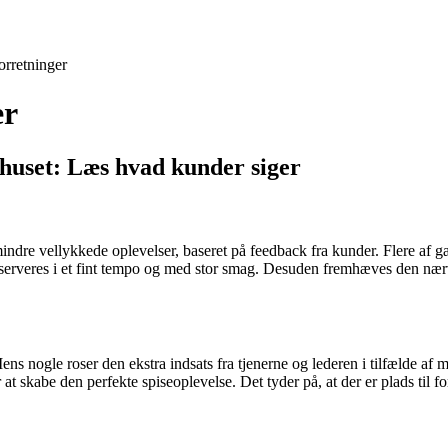
orretninger
er
huset: Læs hvad kunder siger
 mindre vellykkede oplevelser, baseret på feedback fra kunder. Flere 
serveres i et fint tempo og med stor smag. Desuden fremhæves den nærvær
s nogle roser den ekstra indsats fra tjenerne og lederen i tilfælde af 
 at skabe den perfekte spiseoplevelse. Det tyder på, at der er plads til f