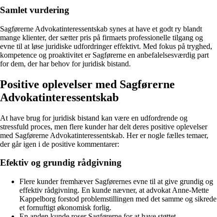
Samlet vurdering
Sagførerne Advokatinteressentskab synes at have et godt ry blandt
mange klienter, der sætter pris på firmaets professionelle tilgang og
evne til at løse juridiske udfordringer effektivt. Med fokus på tryghed,
kompetence og proaktivitet er Sagførerne en anbefalelsesværdig part
for dem, der har behov for juridisk bistand.
Positive oplevelser med Sagførerne
Advokatinteressentskab
At have brug for juridisk bistand kan være en udfordrende og
stressfuld proces, men flere kunder har delt deres positive oplevelser
med Sagførerne Advokatinteressentskab. Her er nogle fælles temaer,
der går igen i de positive kommentarer:
Efektiv og grundig rådgivning
Flere kunder fremhæver Sagførernes evne til at give grundig og
effektiv rådgivning. En kunde nævner, at advokat Anne-Mette
Kappelborg forstod problemstillingen med det samme og sikrede
et fornuftigt økonomisk forlig.
En anden kunde roser Sagførerne for at have støttet