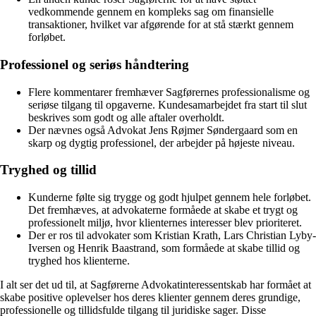
vedkommende gennem en kompleks sag om finansielle
transaktioner, hvilket var afgørende for at stå stærkt gennem
forløbet.
Professionel og seriøs håndtering
Flere kommentarer fremhæver Sagførernes professionalisme og
seriøse tilgang til opgaverne. Kundesamarbejdet fra start til slut
beskrives som godt og alle aftaler overholdt.
Der nævnes også Advokat Jens Røjmer Søndergaard som en
skarp og dygtig professionel, der arbejder på højeste niveau.
Tryghed og tillid
Kunderne følte sig trygge og godt hjulpet gennem hele forløbet.
Det fremhæves, at advokaterne formåede at skabe et trygt og
professionelt miljø, hvor klienternes interesser blev prioriteret.
Der er ros til advokater som Kristian Krath, Lars Christian Lyby-
Iversen og Henrik Baastrand, som formåede at skabe tillid og
tryghed hos klienterne.
I alt ser det ud til, at Sagførerne Advokatinteressentskab har formået at
skabe positive oplevelser hos deres klienter gennem deres grundige,
professionelle og tillidsfulde tilgang til juridiske sager. Disse