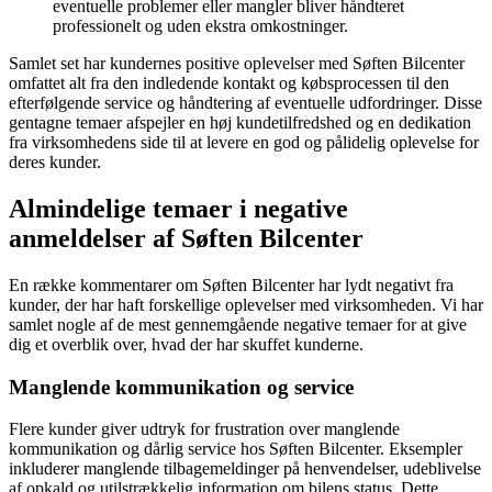
eventuelle problemer eller mangler bliver håndteret
professionelt og uden ekstra omkostninger.
Samlet set har kundernes positive oplevelser med Søften Bilcenter
omfattet alt fra den indledende kontakt og købsprocessen til den
efterfølgende service og håndtering af eventuelle udfordringer. Disse
gentagne temaer afspejler en høj kundetilfredshed og en dedikation
fra virksomhedens side til at levere en god og pålidelig oplevelse for
deres kunder.
Almindelige temaer i negative
anmeldelser af Søften Bilcenter
En række kommentarer om Søften Bilcenter har lydt negativt fra
kunder, der har haft forskellige oplevelser med virksomheden. Vi har
samlet nogle af de mest gennemgående negative temaer for at give
dig et overblik over, hvad der har skuffet kunderne.
Manglende kommunikation og service
Flere kunder giver udtryk for frustration over manglende
kommunikation og dårlig service hos Søften Bilcenter. Eksempler
inkluderer manglende tilbagemeldinger på henvendelser, udeblivelse
af opkald og utilstrækkelig information om bilens status. Dette