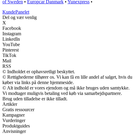
of Sweden
•
Europcar Danmark
•
Yunexpress
•
Kunde
Panelet
Del og vær venlig
X
Facebook
Instagram
LinkedIn
YouTube
Pinterest
TikTok
Mail
RSS
© Indholdet er ophavsretligt beskyttet.
© Rettighederne tilhører os. Vi kan få en lille andel af salget, hvis du
køber via links på denne hjemmeside.
© Alt indhold er vores ejendom og må ikke bruges uden samtykke.
Vi modtager muligvis betaling ved køb via samarbejdspartnere.
Brug uden tilladelse er ikke tilladt.
Artikler
Gratis ressourcer
Kampagner
Vurderinger
Produktguides
Anvisninger