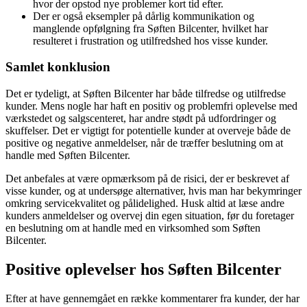
hvor der opstod nye problemer kort tid efter.
Der er også eksempler på dårlig kommunikation og
manglende opfølgning fra Søften Bilcenter, hvilket har
resulteret i frustration og utilfredshed hos visse kunder.
Samlet konklusion
Det er tydeligt, at Søften Bilcenter har både tilfredse og utilfredse
kunder. Mens nogle har haft en positiv og problemfri oplevelse med
værkstedet og salgscenteret, har andre stødt på udfordringer og
skuffelser. Det er vigtigt for potentielle kunder at overveje både de
positive og negative anmeldelser, når de træffer beslutning om at
handle med Søften Bilcenter.
Det anbefales at være opmærksom på de risici, der er beskrevet af
visse kunder, og at undersøge alternativer, hvis man har bekymringer
omkring servicekvalitet og pålidelighed. Husk altid at læse andre
kunders anmeldelser og overvej din egen situation, før du foretager
en beslutning om at handle med en virksomhed som Søften
Bilcenter.
Positive oplevelser hos Søften Bilcenter
Efter at have gennemgået en række kommentarer fra kunder, der har