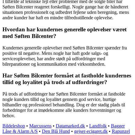
I tilfælde af tekniske fejl eller problemer med de solgte biler har
Søften Bilcenter reageret forskelligt. Nogle gange har de håndteret
situationen professionelt og udbedret fejlene uden beregning, mens
andre kunder har haft en mindre tilfredsstillende oplevelse.
Hvordan har kundernes generelle oplevelser været
med Søften Bilcenter?
Kundernes generelle oplevelser med Søften Bilcenter spænder fra
positive til negative. Mens nogle har haft gode salgs- og
serviceoplevelser, har andre stødt på udfordringer med
bilreparationer og kommunikation med virksomheden.
Har Søften Bilcenter formået at fastholde kundernes
tillid og loyalitet på trods af udfordringer?
På trods af udfordringer har Søften Bilcenter formået at fastholde
nogle kunders tillid og loyalitet gennem god service, hurtige
bilhandler og professionel behandling. Dog er der stadig plads til
forbedringer for at imødekomme alle kunders forventninger og
behov.
Bildeleshop
•
Marcussens
•
Datamarked.dk
•
Landfolk
•
Bagger
Låse & Alarm A/S
•
Den Blå Hund
•
gejser-ecigaret.dk
•
Rapunzel