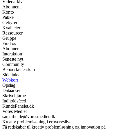
Videoarkiv
Abonnent
Konto
Pakke
Gebyrer
Kvaliteter
Ressourcer
Gruppe
Find os
Abonnér
Interaktion
Seneste nyt
Community
Beboerfællesskab
Sidelinks
Webkort
Opslag
Dataarkiv
Skrivehjørne
Indholdsfeed
KundePanelet.dk
Vores Medier
samarbejde@voresmedier.dk
Kreativ problemløsning i erhvervslivet
Få redskaber til kreativ problemløsning og innovation på