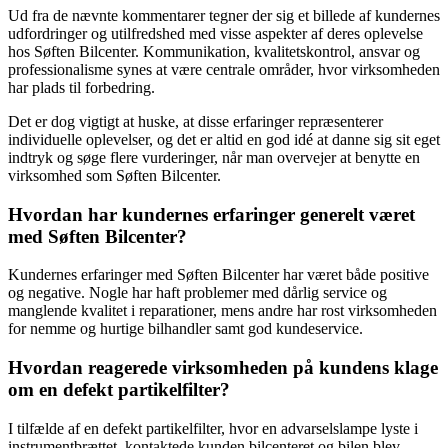
Ud fra de nævnte kommentarer tegner der sig et billede af kundernes
udfordringer og utilfredshed med visse aspekter af deres oplevelse
hos Søften Bilcenter. Kommunikation, kvalitetskontrol, ansvar og
professionalisme synes at være centrale områder, hvor virksomheden
har plads til forbedring.
Det er dog vigtigt at huske, at disse erfaringer repræsenterer
individuelle oplevelser, og det er altid en god idé at danne sig sit eget
indtryk og søge flere vurderinger, når man overvejer at benytte en
virksomhed som Søften Bilcenter.
Hvordan har kundernes erfaringer generelt været
med Søften Bilcenter?
Kundernes erfaringer med Søften Bilcenter har været både positive
og negative. Nogle har haft problemer med dårlig service og
manglende kvalitet i reparationer, mens andre har rost virksomheden
for nemme og hurtige bilhandler samt god kundeservice.
Hvordan reagerede virksomheden på kundens klage
om en defekt partikelfilter?
I tilfælde af en defekt partikelfilter, hvor en advarselslampe lyste i
instrumentbrættet, kontaktede kunden bilcenteret og bilen blev