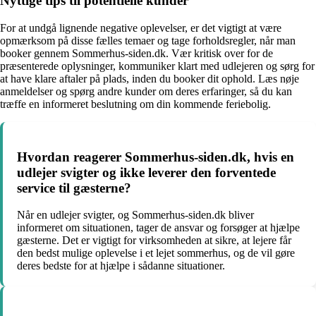
Nyttige tips til potentielle kunder
For at undgå lignende negative oplevelser, er det vigtigt at være
opmærksom på disse fælles temaer og tage forholdsregler, når man
booker gennem Sommerhus-siden.dk. Vær kritisk over for de
præsenterede oplysninger, kommuniker klart med udlejeren og sørg for
at have klare aftaler på plads, inden du booker dit ophold. Læs nøje
anmeldelser og spørg andre kunder om deres erfaringer, så du kan
træffe en informeret beslutning om din kommende feriebolig.
Hvordan reagerer Sommerhus-siden.dk, hvis en
udlejer svigter og ikke leverer den forventede
service til gæsterne?
Når en udlejer svigter, og Sommerhus-siden.dk bliver
informeret om situationen, tager de ansvar og forsøger at hjælpe
gæsterne. Det er vigtigt for virksomheden at sikre, at lejere får
den bedst mulige oplevelse i et lejet sommerhus, og de vil gøre
deres bedste for at hjælpe i sådanne situationer.