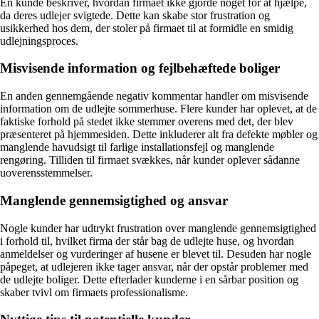
En kunde beskriver, hvordan firmaet ikke gjorde noget for at hjælpe,
da deres udlejer svigtede. Dette kan skabe stor frustration og
usikkerhed hos dem, der stoler på firmaet til at formidle en smidig
udlejningsproces.
Misvisende information og fejlbehæftede boliger
En anden gennemgående negativ kommentar handler om misvisende
information om de udlejte sommerhuse. Flere kunder har oplevet, at de
faktiske forhold på stedet ikke stemmer overens med det, der blev
præsenteret på hjemmesiden. Dette inkluderer alt fra defekte møbler og
manglende havudsigt til farlige installationsfejl og manglende
rengøring. Tilliden til firmaet svækkes, når kunder oplever sådanne
uoverensstemmelser.
Manglende gennemsigtighed og ansvar
Nogle kunder har udtrykt frustration over manglende gennemsigtighed
i forhold til, hvilket firma der står bag de udlejte huse, og hvordan
anmeldelser og vurderinger af husene er blevet til. Desuden har nogle
påpeget, at udlejeren ikke tager ansvar, når der opstår problemer med
de udlejte boliger. Dette efterlader kunderne i en sårbar position og
skaber tvivl om firmaets professionalisme.