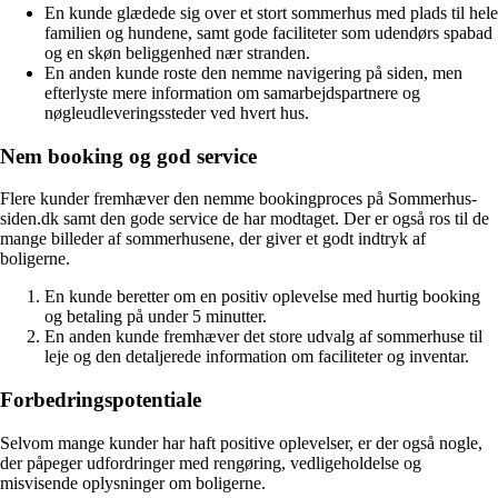
En kunde glædede sig over et stort sommerhus med plads til hele
familien og hundene, samt gode faciliteter som udendørs spabad
og en skøn beliggenhed nær stranden.
En anden kunde roste den nemme navigering på siden, men
efterlyste mere information om samarbejdspartnere og
nøgleudleveringssteder ved hvert hus.
Nem booking og god service
Flere kunder fremhæver den nemme bookingproces på Sommerhus-
siden.dk samt den gode service de har modtaget. Der er også ros til de
mange billeder af sommerhusene, der giver et godt indtryk af
boligerne.
En kunde beretter om en positiv oplevelse med hurtig booking
og betaling på under 5 minutter.
En anden kunde fremhæver det store udvalg af sommerhuse til
leje og den detaljerede information om faciliteter og inventar.
Forbedringspotentiale
Selvom mange kunder har haft positive oplevelser, er der også nogle,
der påpeger udfordringer med rengøring, vedligeholdelse og
misvisende oplysninger om boligerne.