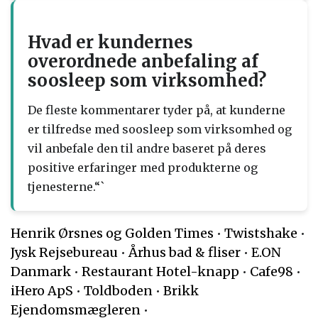
Hvad er kundernes
overordnede anbefaling af
soosleep som virksomhed?
De fleste kommentarer tyder på, at kunderne
er tilfredse med soosleep som virksomhed og
vil anbefale den til andre baseret på deres
positive erfaringer med produkterne og
tjenesterne.“`
Henrik Ørsnes og Golden Times
•
Twistshake
•
Jysk Rejsebureau
•
Århus bad & fliser
•
E.ON
Danmark
•
Restaurant Hotel-knapp
•
Cafe98
•
iHero ApS
•
Toldboden
•
Brikk
Ejendomsmægleren
•