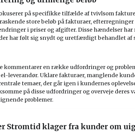
userer på specifikke tilfælde af tvivlsom fakture
askende store beløb på fakturaer, efterregninger f
dringer i priser og afgifter. Disse hændelser har 
er har følt sig snydt og uretfærdigt behandlet af 
ive kommentarer en række udfordringer og proble
el-leverandør. Uklare fakturaer, manglende kund
centrale temaer, der går igen i kundernes oplevelser
somme på disse udfordringer og overveje deres va
lignende problemer.
r Stromtid klager fra kunder om u