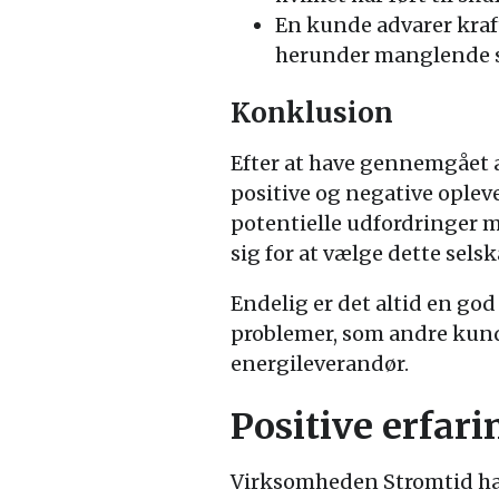
En kunde advarer kraft
herunder manglende s
Konklusion
Efter at have gennemgået a
positive og negative ople
potentielle udfordringer me
sig for at vælge dette sels
Endelig er det altid en g
problemer, som andre kunde
energileverandør.
Positive erfar
Virksomheden Stromtid ha