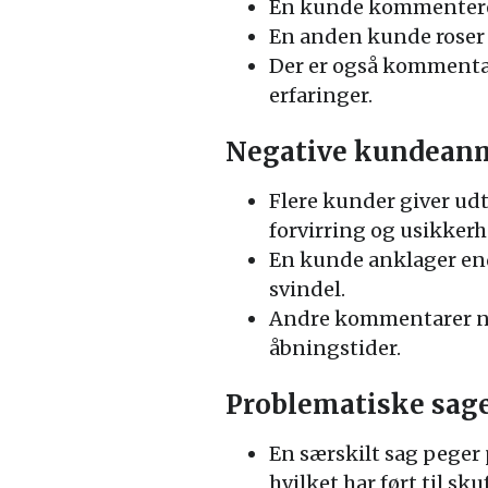
En kunde kommenterer p
En anden kunde roser
Der er også kommentare
erfaringer.
Negative kundeanm
Flere kunder giver udt
forvirring og usikker
En kunde anklager end
svindel.
Andre kommentarer næ
åbningstider.
Problematiske sage
En særskilt sag peger 
hvilket har ført til sk