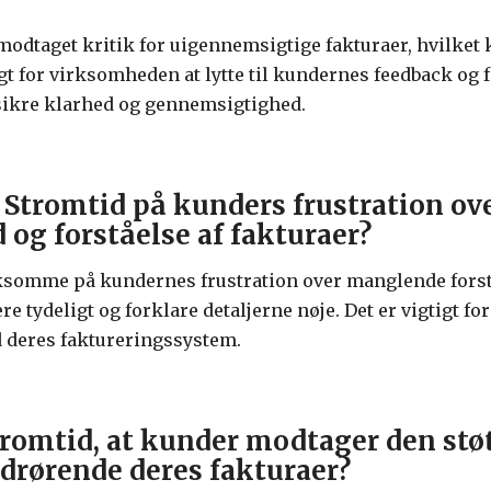
e modtaget kritik for uigennemsigtige fakturaer, hvilket
gt for virksomheden at lytte til kundernes feedback og 
 sikre klarhed og gennemsigtighed.
 Stromtid på kunders frustration o
og forståelse af fakturaer?
omme på kundernes frustration over manglende forstå
 tydeligt og forklare detaljerne nøje. Det er vigtigt fo
d deres faktureringssystem.
romtid, at kunder modtager den støt
edrørende deres fakturaer?