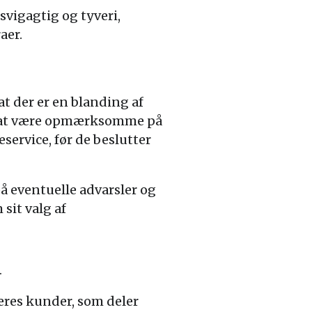
vigagtig og tyveri,
aer.
t der er en blanding af
rne at være opmærksomme på
service, før de beslutter
å eventuelle advarsler og
sit valg af
d
res kunder, som deler