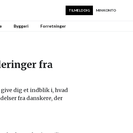
TILMELD DIG
MIN KONTO
e
Byggeri
Forretninger
eringer fra
 give dig et indblik i, hvad
elser fra danskere, der