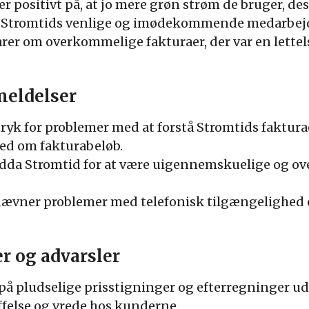
ositivt på, at jo mere grøn strøm de bruger, desto
 Stromtids venlige og imødekommende medarbej
r om overkommelige fakturaer, der var en lettelse
eldelser
ryk for problemer med at forstå Stromtids fakturaer
hed om fakturabeløb.
da Stromtid for at være uigennemskuelige og ove
vner problemer med telefonisk tilgængelighed 
r og advarsler
på pludselige prisstigninger og efterregninger ud
uffelse og vrede hos kunderne.