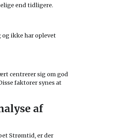
ige end tidligere.
 og ikke har oplevet
ært centrerer sig om god
Disse faktorer synes at
nalyse af
t Strømtid, er der