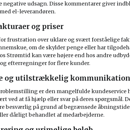
e negative udsagn. Disse kommentarer giver indbl
r med el-leverandøren.
kturaer og priser
or frustration over uklare og svært forståelige fa
ennemskue, om de skylder penge eller har tilgod
hos Strømtid kan være højere end hos andre udbyder
og efterregninger for flere kunder.
ce og utilstrækkelig kommunikatio
oblemstilling er den mangelfulde kundeservice h
vært ved at få hjælp eller svar på deres spørgsmål. 
re besværlig på grund af begrænsede åbningstider
eller dårligt behandlet af medarbejderne.
rering og urimelige beløb