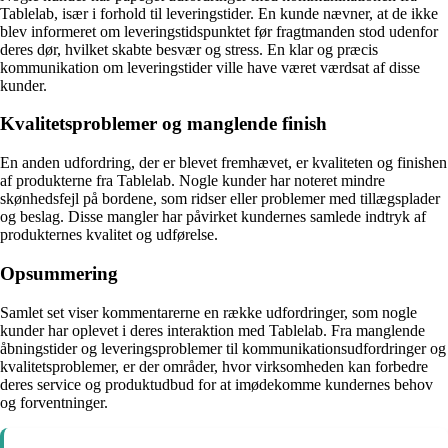
Tablelab, især i forhold til leveringstider. En kunde nævner, at de ikke
blev informeret om leveringstidspunktet før fragtmanden stod udenfor
deres dør, hvilket skabte besvær og stress. En klar og præcis
kommunikation om leveringstider ville have været værdsat af disse
kunder.
Kvalitetsproblemer og manglende finish
En anden udfordring, der er blevet fremhævet, er kvaliteten og finishen
af produkterne fra Tablelab. Nogle kunder har noteret mindre
skønhedsfejl på bordene, som ridser eller problemer med tillægsplader
og beslag. Disse mangler har påvirket kundernes samlede indtryk af
produkternes kvalitet og udførelse.
Opsummering
Samlet set viser kommentarerne en række udfordringer, som nogle
kunder har oplevet i deres interaktion med Tablelab. Fra manglende
åbningstider og leveringsproblemer til kommunikationsudfordringer og
kvalitetsproblemer, er der områder, hvor virksomheden kan forbedre
deres service og produktudbud for at imødekomme kundernes behov
og forventninger.