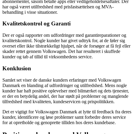
abonnementer, såsom betalte apps eller vedligeholdelsesaftaler. Der
har også været utilfredshed med prisfastsættelsen og MVA-
behandling i visse situationer.
Kvalitetskontrol og Garanti
Der er også rapporter om udfordringer med garantireparationer og
kvalitetskontrol. Nogle kunder har givet udtryk for, at de føler sig
overset eller ikke tilstrækkeligt hjulpet, når de forsøger at få fejl eller
skader rettet gennem Volkswagen. Det har resulteret i skuffede
kunder og tab af tillid til virksomhedens service.
Konklusion
Samlet set viser de danske kunders erfaringer med Volkswagen
Danmark en blanding af udfordringer og utilfredshed. Mens nogle
kunder har haft positive oplevelser med bilmærket og dets tjenester,
er der en betydelig andel, der har stødt på problemer og manglende
tilfredshed med kvaliteten, kundeservicen og prispolitikken.
Det er vigtigt for Volkswagen Danmark at lytte til feedback fra deres
kunder, identificere og løse problemer samt forbedre deres service
for at opretholde og genoprette tilliden hos deres kundebase.