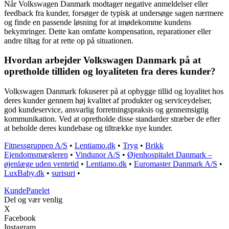
Når Volkswagen Danmark modtager negative anmeldelser eller
feedback fra kunder, forsøger de typisk at undersøge sagen nærmere
og finde en passende løsning for at imødekomme kundens
bekymringer. Dette kan omfatte kompensation, reparationer eller
andre tiltag for at rette op på situationen.
Hvordan arbejder Volkswagen Danmark på at
opretholde tilliden og loyaliteten fra deres kunder?
Volkswagen Danmark fokuserer på at opbygge tillid og loyalitet hos
deres kunder gennem høj kvalitet af produkter og serviceydelser,
god kundeservice, ansvarlig forretningspraksis og gennemsigtig
kommunikation. Ved at opretholde disse standarder stræber de efter
at beholde deres kundebase og tiltrække nye kunder.
Fitnessgruppen A/S
•
Lentiamo.dk
•
Tryg
•
Brikk
Ejendomsmægleren
•
Vindunor A/S
•
Øjenhospitalet Danmark –
øjenlæge uden ventetid
•
Lentiamo.dk
•
Euromaster Danmark A/S
•
LuxBaby.dk
•
surisuri
•
Kunde
Panelet
Del og vær venlig
X
Facebook
Instagram