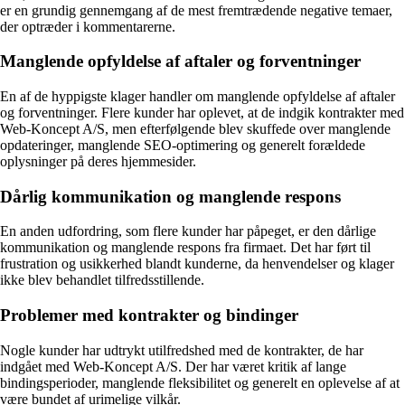
er en grundig gennemgang af de mest fremtrædende negative temaer,
der optræder i kommentarerne.
Manglende opfyldelse af aftaler og forventninger
En af de hyppigste klager handler om manglende opfyldelse af aftaler
og forventninger. Flere kunder har oplevet, at de indgik kontrakter med
Web-Koncept A/S, men efterfølgende blev skuffede over manglende
opdateringer, manglende SEO-optimering og generelt forældede
oplysninger på deres hjemmesider.
Dårlig kommunikation og manglende respons
En anden udfordring, som flere kunder har påpeget, er den dårlige
kommunikation og manglende respons fra firmaet. Det har ført til
frustration og usikkerhed blandt kunderne, da henvendelser og klager
ikke blev behandlet tilfredsstillende.
Problemer med kontrakter og bindinger
Nogle kunder har udtrykt utilfredshed med de kontrakter, de har
indgået med Web-Koncept A/S. Der har været kritik af lange
bindingsperioder, manglende fleksibilitet og generelt en oplevelse af at
være bundet af urimelige vilkår.