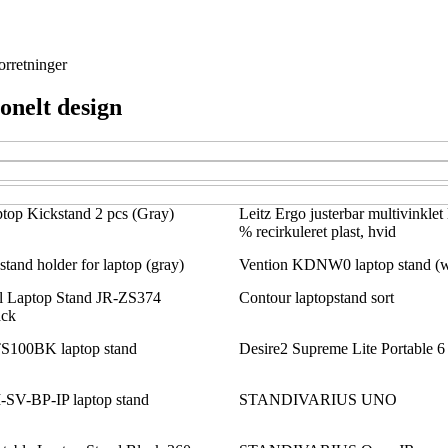
orretninger
ionelt design
top Kickstand 2 pcs (Gray)
Leitz Ergo justerbar multivinklet
% recirkuleret plast, hvid
tand holder for laptop (gray)
Vention KDNW0 laptop stand (w
al Laptop Stand JR-ZS374
Contour laptopstand sort
ack
100BK laptop stand
Desire2 Supreme Lite Portable 6
V-BP-IP laptop stand
STANDIVARIUS UNO