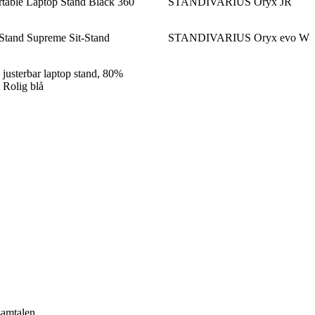
rtable Laptop Stand Black 360
STANDIVARIUS Oryx JR
Stand Supreme Sit-Stand
STANDIVARIUS Oryx evo W
justerbar laptop stand, 80%
t Rolig blå
samtalen