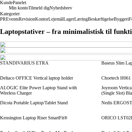
Kunde
Panelet
Min konto
Tilmeld dig
Nyhedsbrev
Kategorier
PR
Events
Revision
Kontor
Lejemål
Lager
Læring
Beskæftigelse
Byggeri
F
Laptopstativer – fra minimalistisk til funkt
STANDIVARIUS ETRA
Baseus Slim Lap
Deltaco OFFICE Vertical laptop holder
Choetech H061 s
ALOGIC Elite Power Laptop Stand with
Joyroom Vertic
Wireless Charger
(Single Slot) Bl
Dicota Portable Laptop/Tablet Stand
Nedis ERGOSTS
Kensington Laptop Riser SmartFit®
ORICO LST02I-S