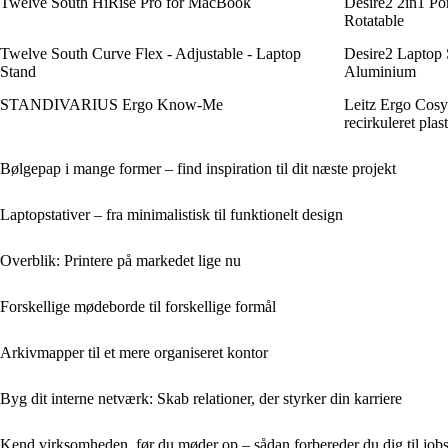
Twelve South HiRise Pro for MacBook
Desire2 2in1 Po
Rotatable
Twelve South Curve Flex - Adjustable - Laptop
Desire2 Laptop 
Stand
Aluminium
STANDIVARIUS Ergo Know-Me
Leitz Ergo Cosy 
recirkuleret plas
Bølgepap i mange former – find inspiration til dit næste projekt
Laptopstativer – fra minimalistisk til funktionelt design
Overblik: Printere på markedet lige nu
Forskellige mødeborde til forskellige formål
Arkivmapper til et mere organiseret kontor
Byg dit interne netværk: Skab relationer, der styrker din karriere
Kend virksomheden, før du møder op – sådan forbereder du dig til job