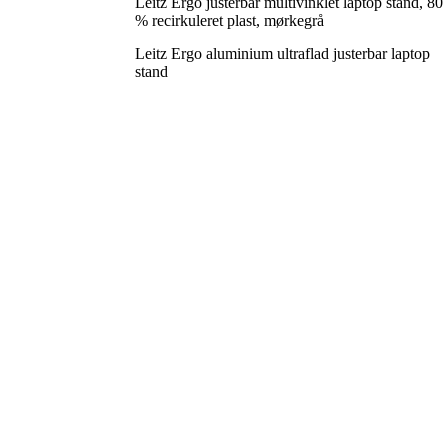
Leitz Ergo justerbar multivinklet laptop stand, 80
% recirkuleret plast, mørkegrå
Leitz Ergo aluminium ultraflad justerbar laptop
stand